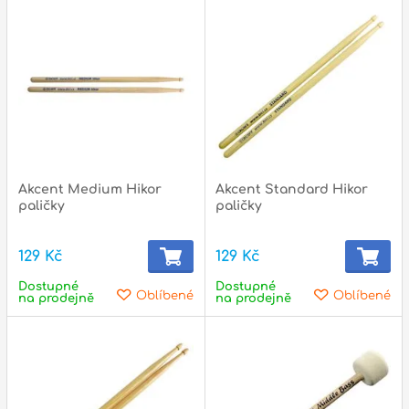
p
p
Akcent Medium Hikor
Akcent Standard Hikor
paličky
paličky
129 Kč
129 Kč
Dostupné
Dostupné
Oblíbené
Oblíbené
na prodejně
na prodejně