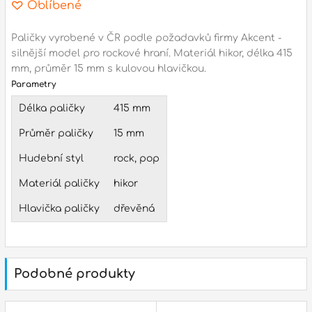
Oblíbené
l
Paličky vyrobené v ČR podle požadavků firmy Akcent -
silnější model pro rockové hraní. Materiál hikor, délka 415
Adresa
mm, průměr 15 mm s kulovou hlavičkou.
n
Seifertova 69,
Parametry
B
Praha 3 - 130 00 (
mapa
)
Délka paličky
415 mm
z
gsm.: +420 777 888 408
Průměr paličky
15 mm
gsm.: +420 777 888 088
Hudební styl
rock, pop
R
tel.: +420 222 782 732
email:
prodejna@bici.cz
Materiál paličky
hikor
m
Otevírací doba
Hlavička paličky
dřevěná
pondělí – pátek :
10:00 – 18:00
sobota :
ZAVŘENO
neděle :
ZAVŘENO
Podobné produkty
státní svátky :
ZAVŘENO
N