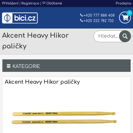
Přihlášení
|
Registrace
|
Oblíbené
Prodejna
0
+420 777 888 408
+420 222 782 732
Akcent Heavy Hikor
paličky
KATEGORIE
Bicí
Akcent Heavy Hikor paličky
Klávesy
Kytary a strunné nástroje
Dechy