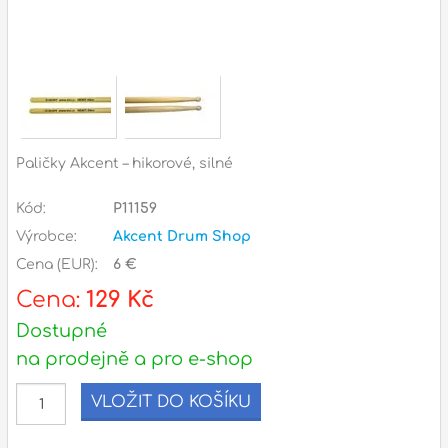
Příslušenství
Zvuk
Dárkové předměty
A
Noty a knihy
Paličky Akcent – hikorové, silné
Pro děti
Kód:
P11159
Výrobce:
Akcent Drum Shop
Služby
Cena (EUR):
6 €
Ostatní
Cena:
129 Kč
Dostupné
P
Naše prodejna
D
p
na prodejně a pro e-shop
p
k
VLOŽIT DO KOŠÍKU
S
s
d