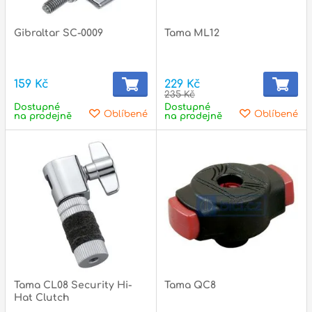
l
Gibraltar SC-0009
Tama ML12
Adresa
n
Seifertova 69,
B
Praha 3 - 130 00 (
mapa
)
159 Kč
229 Kč
z
235 Kč
gsm.: +420 777 888 408
Dostupné
Dostupné
Oblíbené
Oblíbené
na prodejně
na prodejně
gsm.: +420 777 888 088
R
tel.: +420 222 782 732
email:
prodejna@bici.cz
m
Otevírací doba
pondělí – pátek :
10:00 – 18:00
sobota :
ZAVŘENO
neděle :
ZAVŘENO
státní svátky :
ZAVŘENO
N
Tama CL08 Security Hi-
Tama QC8
p
Hat Clutch