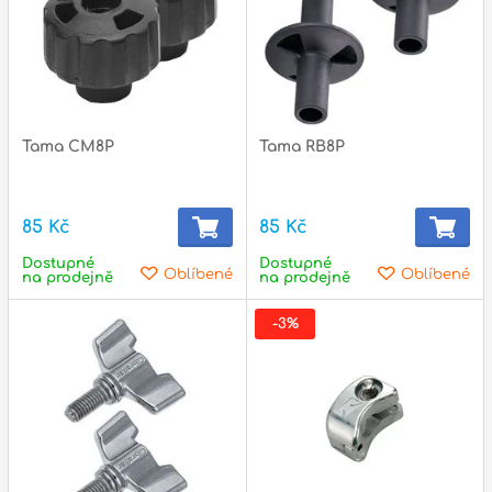
Zvuk
Dárkové předměty
A
Noty a knihy
Tama CM8P
Tama RB8P
Pro děti
85 Kč
85 Kč
Služby
Dostupné
Dostupné
Oblíbené
Oblíbené
Ostatní
na prodejně
na prodejně
P
-3%
Naše prodejna
D
p
p
k
S
s
d