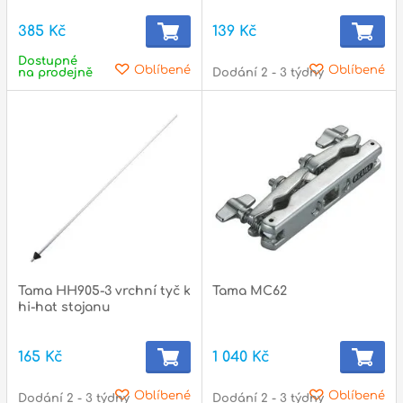
385 Kč
139 Kč
Dostupné
p
Oblíbené
Oblíbené
na prodejně
Dodání 2 - 3 týdny
Tama HH905-3 vrchní tyč k
Tama MC62
hi-hat stojanu
165 Kč
1 040 Kč
Oblíbené
Oblíbené
Dodání 2 - 3 týdny
Dodání 2 - 3 týdny