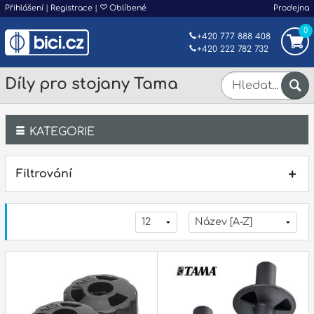
Přihlášení
|
Registrace
|
Oblíbené
Prodejna
0
+420 777 888 408
+420 222 782 732
Díly pro stojany Tama
KATEGORIE
Bicí
Filtrování
Klávesy
Kytary a strunné nástroje
Dechy
Příslušenství