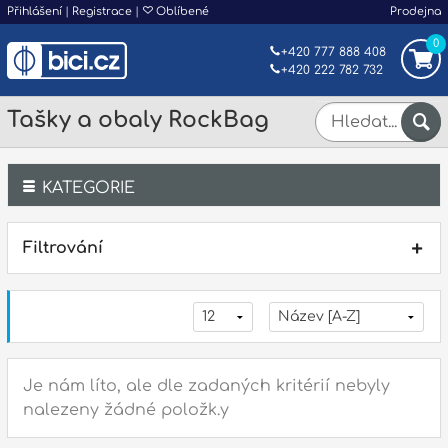
Přihlášení
|
Registrace
|
Oblíbené
Prodejna
0
+420 777 888 408
+420 222 782 732
Tašky a obaly RockBag
KATEGORIE
Bicí
Filtrování
Klávesy
Kytary a strunné nástroje
Dechy
Je nám líto, ale dle zadaných kritérií nebyly
nalezeny žádné položk.y
Příslušenství