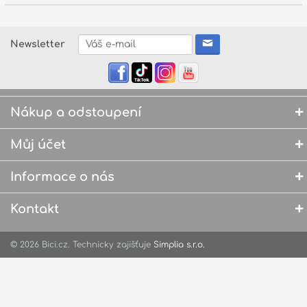
Zvuk
Newsletter
Dárkové předměty
A
Noty a knihy
Pro děti
Nákup a odstoupení
Služby
Můj účet
Ostatní
Informace o nás
P
Naše prodejna
D
Kontakt
p
p
k
© 2026 Bici.cz. Technicky zajišťuje
Simplia s.r.o.
S
s
d