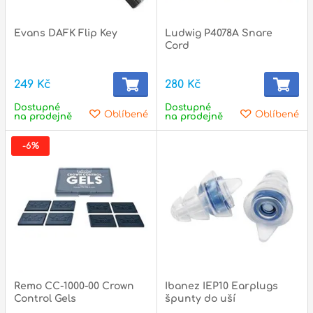
l
Evans DAFK Flip Key
Ludwig P4078A Snare
Adresa
Cord
n
Seifertova 69,
B
Praha 3 - 130 00 (
mapa
)
249 Kč
280 Kč
z
gsm.: +420 777 888 408
Dostupné
Dostupné
Oblíbené
Oblíbené
na prodejně
na prodejně
gsm.: +420 777 888 088
R
tel.: +420 222 782 732
-6%
email:
prodejna@bici.cz
m
Otevírací doba
pondělí – pátek :
10:00 – 18:00
sobota :
ZAVŘENO
neděle :
ZAVŘENO
státní svátky :
ZAVŘENO
N
Remo CC-1000-00 Crown
Ibanez IEP10 Earplugs
p
Control Gels
špunty do uší