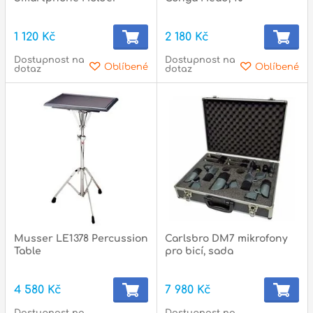
1 120 Kč
2 180 Kč
Dostupnost na
Dostupnost na
Oblíbené
Oblíbené
dotaz
dotaz
Musser LE1378 Percussion
Carlsbro DM7 mikrofony
Table
pro bicí, sada
4 580 Kč
7 980 Kč
Dostupnost na
Dostupnost na