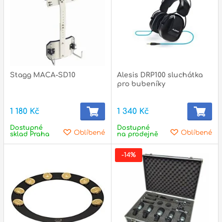
Stagg MACA-SD10
Alesis DRP100 sluchátka
pro bubeníky
1 180 Kč
1 340 Kč
Dostupné
Dostupné
Oblíbené
Oblíbené
sklad Praha
na prodejně
-14%