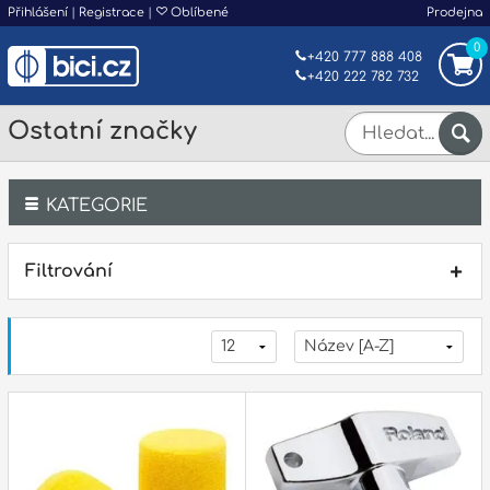
Přihlášení
|
Registrace
|
Oblíbené
Prodejna
0
+420 777 888 408
+420 222 782 732
Ostatní značky
KATEGORIE
Bicí
Filtrování
Klávesy
Kytary a strunné nástroje
Dechy
Příslušenství