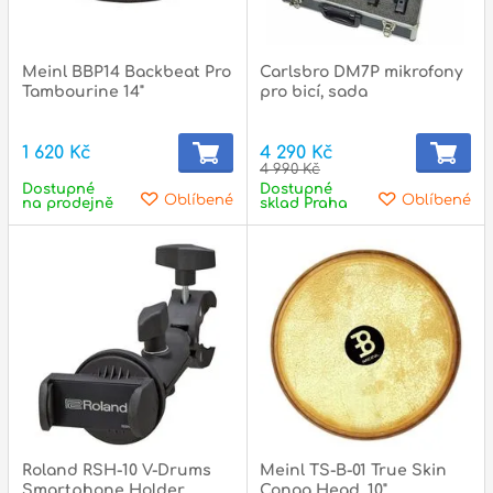
Meinl BBP14 Backbeat Pro
Carlsbro DM7P mikrofony
Tambourine 14"
pro bicí, sada
1 620 Kč
4 290 Kč
4 990 Kč
Dostupné
Dostupné
Oblíbené
Oblíbené
na prodejně
sklad Praha
Roland RSH-10 V-Drums
Meinl TS-B-01 True Skin
Smartphone Holder
Conga Head, 10"