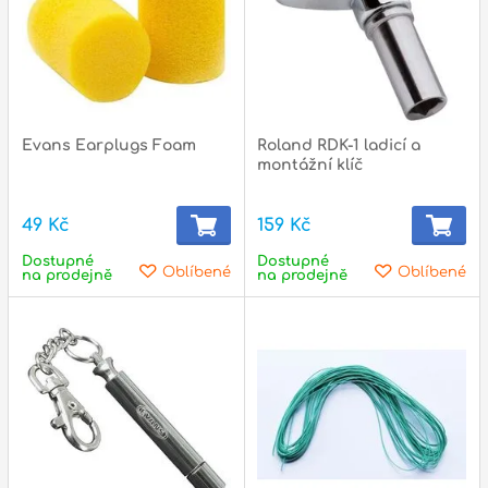
Zvuk
Dárkové předměty
A
Noty a knihy
Evans Earplugs Foam
Roland RDK-1 ladicí a
montážní klíč
Pro děti
49 Kč
159 Kč
Služby
Dostupné
Dostupné
Oblíbené
Oblíbené
Ostatní
na prodejně
na prodejně
P
Naše prodejna
D
p
p
k
S
s
d