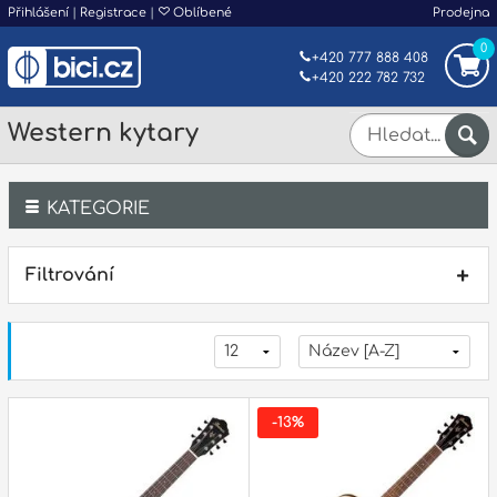
Přihlášení
|
Registrace
|
Oblíbené
Prodejna
0
+420 777 888 408
+420 222 782 732
Western kytary
KATEGORIE
Bicí
Filtrování
Klávesy
Kytary a strunné nástroje
Dechy
-13%
Příslušenství