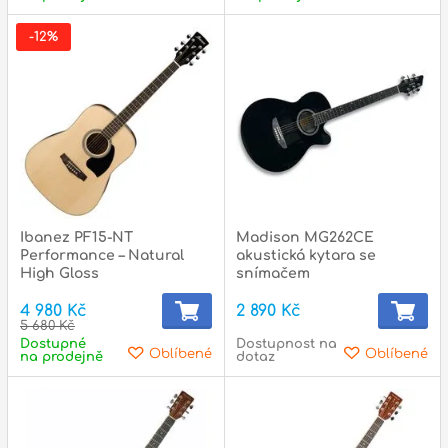
-12%
Ibanez PF15-NT
Madison MG262CE
Performance – Natural
akustická kytara se
High Gloss
snímačem
4 980 Kč
2 890 Kč
5 680 Kč
Dostupné
Dostupnost na
Oblíbené
Oblíbené
na prodejně
dotaz