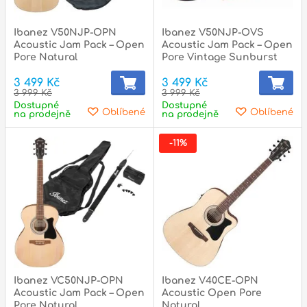
l
Ibanez V50NJP-OPN
Ibanez V50NJP-OVS
Adresa
Acoustic Jam Pack – Open
Acoustic Jam Pack – Open
n
Seifertova 69,
Pore Natural
Pore Vintage Sunburst
B
Praha 3 - 130 00 (
mapa
)
3 499 Kč
3 499 Kč
z
3 999 Kč
3 999 Kč
gsm.: +420 777 888 408
Dostupné
Dostupné
Oblíbené
Oblíbené
na prodejně
na prodejně
gsm.: +420 777 888 088
R
tel.: +420 222 782 732
-11%
email:
prodejna@bici.cz
m
Otevírací doba
pondělí – pátek :
10:00 – 18:00
sobota :
ZAVŘENO
neděle :
ZAVŘENO
státní svátky :
ZAVŘENO
N
Ibanez VC50NJP-OPN
Ibanez V40CE-OPN
p
Acoustic Jam Pack – Open
Acoustic Open Pore
Pore Natural
Natural