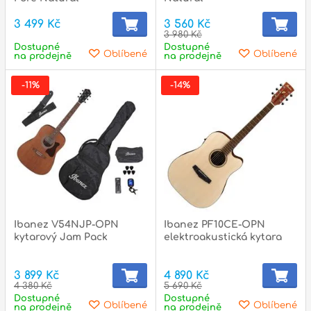
3 499 Kč
3 560 Kč
3 980 Kč
Dostupné
Dostupné
p
Oblíbené
Oblíbené
na prodejně
na prodejně
-11%
-14%
Ibanez V54NJP-OPN
Ibanez PF10CE-OPN
kytarový Jam Pack
elektroakustická kytara
3 899 Kč
4 890 Kč
4 380 Kč
5 690 Kč
Dostupné
Dostupné
Oblíbené
Oblíbené
na prodejně
na prodejně