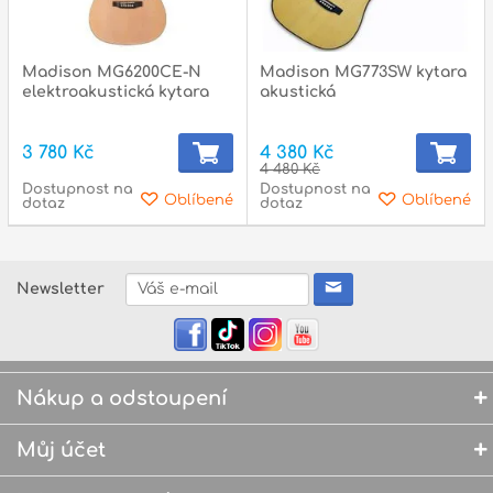
Madison MG6200CE-N
Madison MG773SW kytara
elektroakustická kytara
akustická
3 780 Kč
4 380 Kč
4 480 Kč
Dostupnost na
Dostupnost na
Oblíbené
Oblíbené
dotaz
dotaz
Newsletter
Nákup a odstoupení
Můj účet