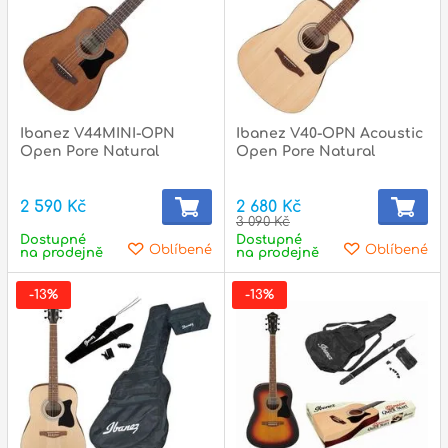
Zvuk
Dárkové předměty
A
Noty a knihy
Ibanez V44MINI-OPN
Ibanez V40-OPN Acoustic
Open Pore Natural
Open Pore Natural
Pro děti
2 590 Kč
2 680 Kč
Služby
3 090 Kč
Dostupné
Dostupné
Oblíbené
Oblíbené
Ostatní
na prodejně
na prodejně
P
-13%
-13%
Naše prodejna
D
p
p
k
S
s
d