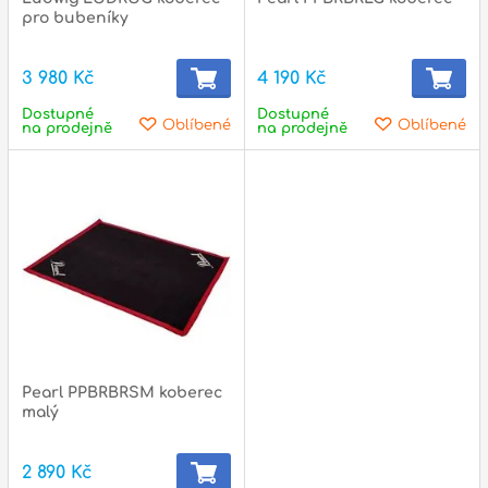
p
pro bubeníky
3 980 Kč
4 190 Kč
Dostupné
Dostupné
p
Oblíbené
Oblíbené
na prodejně
na prodejně
Pearl PPBRBRSM koberec
malý
2 890 Kč