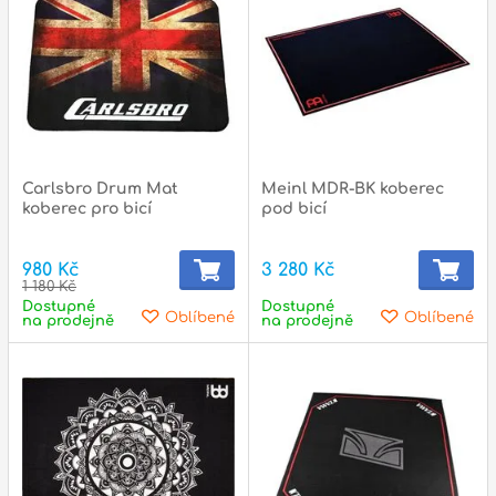
Příslušenství
Zvuk
Dárkové předměty
A
Noty a knihy
Carlsbro Drum Mat
Meinl MDR-BK koberec
koberec pro bicí
pod bicí
Pro děti
980 Kč
3 280 Kč
Služby
1 180 Kč
Dostupné
Dostupné
Oblíbené
Oblíbené
Ostatní
na prodejně
na prodejně
P
Naše prodejna
D
p
p
k
S
s
d