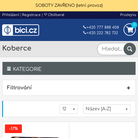
SOBOTY ZAVŘENO (letní provoz)
Přihlášení
|
Registrace
|
Oblíbené
Prodejna
0
+420 777 888 408
+420 222 782 732
Koberce
KATEGORIE
Bicí
Filtrování
Klávesy
Kytary a strunné nástroje
Dechy
-17%