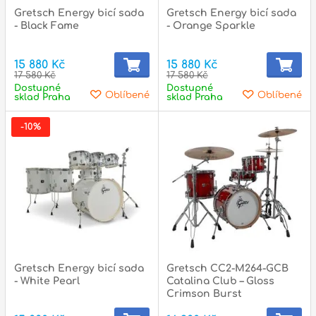
Gretsch Energy bicí sada
Gretsch Energy bicí sada
- Black Fame
- Orange Sparkle
15 880 Kč
15 880 Kč
17 580 Kč
17 580 Kč
Dostupné
Dostupné
Oblíbené
Oblíbené
sklad Praha
sklad Praha
-10%
Gretsch Energy bicí sada
Gretsch CC2-M264-GCB
- White Pearl
Catalina Club – Gloss
Crimson Burst