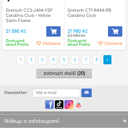
Gretsch CC2-J404-YSF
Gretsch CT1-R444-PB
Catalina Club – Yellow
Catalina Club
Satin Flame
21 580 Kč
21 980 Kč
23 980 Kč
Dostupné
Dostupné
Oblíbené
Oblíbené
sklad Praha
sklad Praha
1
2
3
4
5
6
7
8
»
zobrazit další
(20)
Newsletter
Nákup a odstoupení