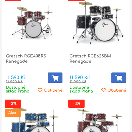
p
p
Gretsch RGE405RS
Gretsch RGE625BM
Renegade
Renegade
11 590 Kč
11 590 Kč
11 990 Kč
11 990 Kč
Dostupné
Dostupné
Oblíbené
Oblíbené
sklad Praha
sklad Praha
-3%
-3%
Akce