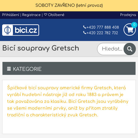
SOBOTY ZAVŘENO (letní provoz)
Přihlášení
|
Registrace
|
Oblíbené
Prodejna
0
+420 777 888 408
+420 222 782 732
Bicí soupravy Gretsch
KATEGORIE
Bicí
Špičkové bicí soupravy americké firmy Gretsch, která
vyrábí hudební nástroje již od roku 1883 a právem je
Klávesy
tak považována za klasiku. Bicí Gretsch jsou vyráběny
se všemi moderními prvky, aniž by přitom ztratily
Kytary a strunné nástroje
tradiční a charakteristický zvuk Gretsch.
Dechy