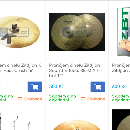
em činelu Zildjian K
Pronájem činelu Zildjian
Pronáje
 Fast Crash 16"
Sound Effects RE-MIX hi-
Zildjian
hat 12"
č
500 Kč
600 Kč
m a na
Skladem a na
Skladem 
Oblíbené
Oblíbené
ání
objednání
objednán