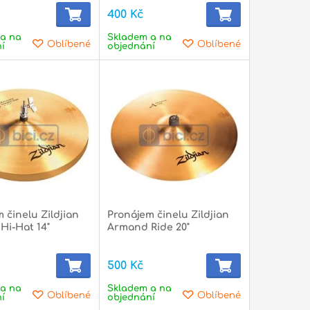
400 Kč
a na
Skladem a na
Oblíbené
Oblíbené
í
objednání
 činelu Zildjian
Pronájem činelu Zildjian
Hi-Hat 14"
Armand Ride 20"
500 Kč
a na
Skladem a na
Oblíbené
Oblíbené
í
objednání