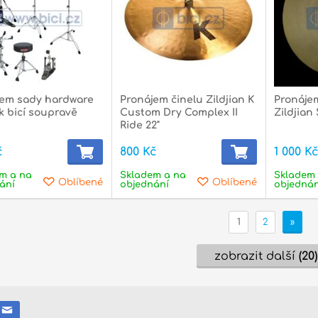
jem sady hardware
Pronájem činelu Zildjian K
Pronáje
 bicí soupravě
Custom Dry Complex II
Zildjian 
Ride 22"
č
800 Kč
1 000 K
m a na
Skladem a na
Skladem 
Oblíbené
Oblíbené
ání
objednání
objednán
1
2
»
zobrazit další
(20)