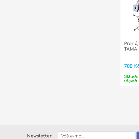
Proná
TAMA k
700 K
Sklade
objedn
Newsletter