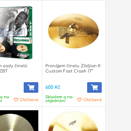
m sady činelů
Pronájem činelu Zildjian K
 ZBT
Custom Fast Crash 17"
600 Kč
a na
Skladem a na
Oblíbené
Oblíbené
í
objednání