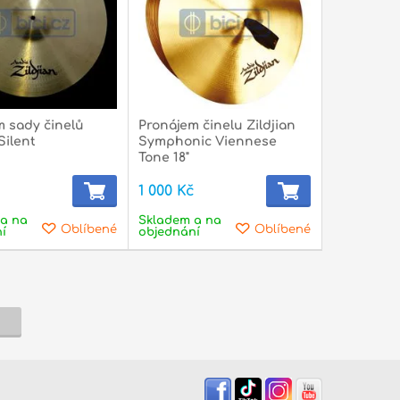
m sady činelů
Pronájem činelu Zildjian
Silent
Symphonic Viennese
Tone 18"
č
1 000 Kč
a na
Skladem a na
Oblíbené
Oblíbené
í
objednání