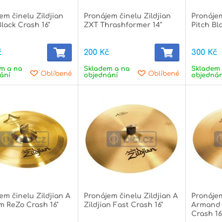
em činelu Zildjian
Pronájem činelu Zildjian
Pronájem
Black Crash 16"
ZXT Thrashformer 14"
Pitch Bl
č
200 Kč
300 Kč
m a na
Skladem a na
Skladem 
Oblíbené
Oblíbené
ání
objednání
objednán
em činelu Zildjian A
Pronájem činelu Zildjian A
Pronájem
 ReZo Crash 16"
Zildjian Fast Crash 16"
Armand
Crash 16