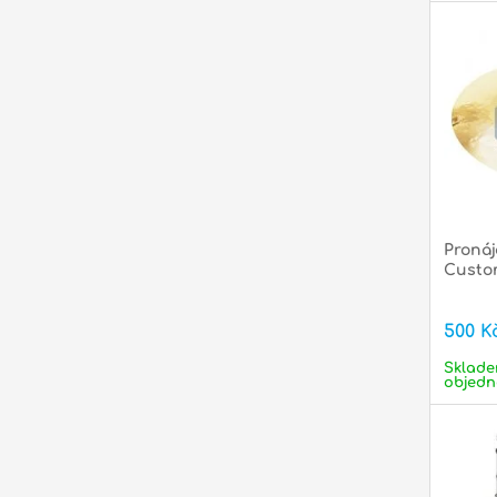
Pronáj
Custom
500 K
Sklade
objedn