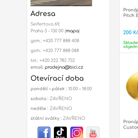
Pronáj
Adresa
Pitch 
Seifertova 69,
Praha 3 - 130 00 (
mapa
)
200 K
gsm.: +420 777 888 408
Sklade
objedn
gsm.: +420 777 888 088
tel.: +420 222 782 732
email:
prodejna@bici.cz
Otevírací doba
pondělí – pátek :
10:00 – 18:00
sobota :
ZAVŘENO
neděle :
ZAVŘENO
státní svátky :
ZAVŘENO
Pronáj
Custom