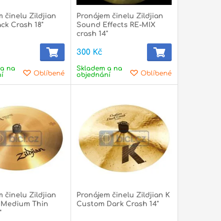
 činelu Zildjian
Pronájem činelu Zildjian
ack Crash 18"
Sound Effects RE-MIX
crash 14"
300 Kč
a na
Skladem a na
Oblíbené
Oblíbené
í
objednání
 činelu Zildjian
Pronájem činelu Zildjian K
 Medium Thin
Custom Dark Crash 14"
"