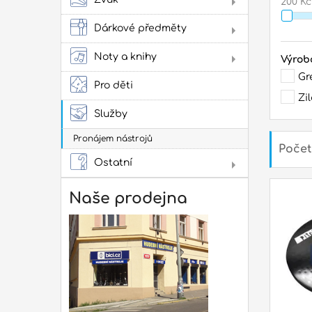
200 Kč
přís
na h
Jam
cvi
Dárkové předměty
Obl
Oba
Noty a knihy
Výrob
Oba
Lad
Lit
Zes
kob
Gr
kap
ako
Pro děti
pow
Zi
Tašk
Tašk
Služby
Lit
Tašky
obal
Pronájem nástrojů
Tašk
Počet
další
Ostatní
Not
Dár
Dop
Rep
Naše prodejna
pří
mon
Ludw
Mein