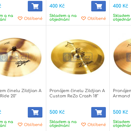
č
400 Kč
400 Kč
m a na
Skladem a na
Skladem 
Oblíbené
Oblíbené
ání
objednání
objednán
em činelu Zildjian A
Pronájem činelu Zildjian A
Pronájem
Ride 20"
Custom ReZo Crash 18"
Armand 
č
500 Kč
500 Kč
m a na
Skladem a na
Skladem 
Oblíbené
Oblíbené
ání
objednání
objednán