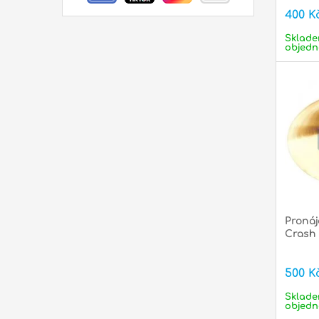
400 K
Sklade
objedn
Pronáj
Crash 
500 K
Sklade
objedn