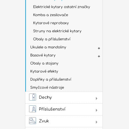
na h
Elektrické kytary ostatní značky
Komba a zesilovače
Kytarové reproboxy
Oba
Struny na elektrické kytary
kob
Obaly a příslušenství
Tašk
Tašk
Ukulele a mandoliny
Tašky
Basové kytary
obal
Tašk
Obaly a stojany
další
Kytarové efekty
Dop
Doplňky a příslušenství
pří
Smyčcové nástroje
Ludw
Mein
Dechy
Flé
Příslušenství
Sto
Žes
Zvuk
Jam