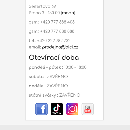
Seifertova 69,
Praha 3 - 130 00 (
mapa
)
gsm.: +420 777 888 408
gsm.: +420 777 888 088
tel.: +420 222 782 732
email:
prodejna@bici.cz
Otevírací doba
pondělí – pátek :
10:00 – 18:00
sobota :
ZAVŘENO
neděle :
ZAVŘENO
státní svátky :
ZAVŘENO