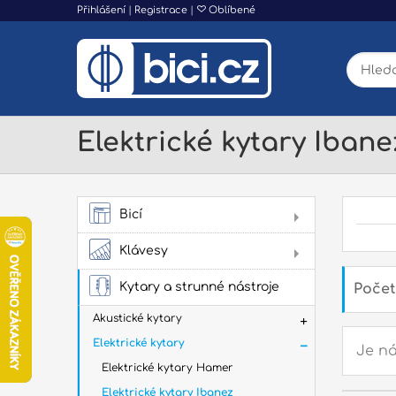
Přihlášení
|
Registrace
|
Oblíbené
Elektrické kytary Ibane
Bicí
AK
Klávesy
Dig
Kytary a strunné nástroje
Počet
Akustické kytary
Elektrické kytary
Je ná
Elektrické kytary Hamer
Har
Elektrické kytary Ibanez
Hard