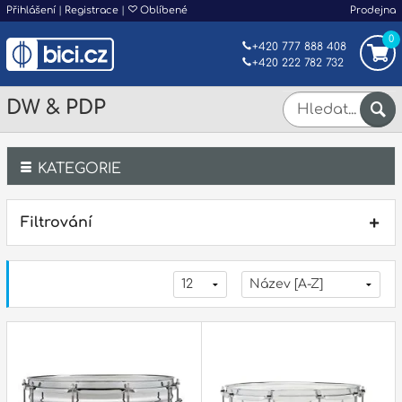
Přihlášení
|
Registrace
|
Oblíbené
Prodejna
0
+420 777 888 408
+420 222 782 732
DW & PDP
KATEGORIE
Bicí
Filtrování
Klávesy
Kytary a strunné nástroje
Dechy
Příslušenství