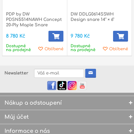
l
PDP by DW
DW DDLG0614SSWH
Adresa
PDSN5514NAWH Concept
Design snare 14" × 6"
n
Seifertova 69,
20-Ply Maple Snare
B
Praha 3 - 130 00 (
mapa
)
8 780 Kč
9 780 Kč
z
gsm.: +420 777 888 408
Dostupné
Dostupné
Oblíbené
Oblíbené
na prodejně
na prodejně
gsm.: +420 777 888 088
R
tel.: +420 222 782 732
email:
prodejna@bici.cz
m
Newsletter
Otevírací doba
pondělí – pátek :
10:00 – 18:00
sobota :
ZAVŘENO
Nákup a odstoupení
neděle :
ZAVŘENO
státní svátky :
ZAVŘENO
Můj účet
N
p
Informace o nás