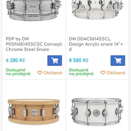
Zvuk
Dárkové předměty
A
Noty a knihy
PDP by DW
DW DDAC0614SSCL
PDSN6514SSCSC Concept
Design Acrylic snare 14" ×
Pro děti
Chrome Steel Snare
6"
6 280 Kč
8 580 Kč
Služby
Dostupné
Dostupné
Oblíbené
Oblíbené
Ostatní
na prodejně
na prodejně
P
Naše prodejna
D
p
p
k
S
s
d