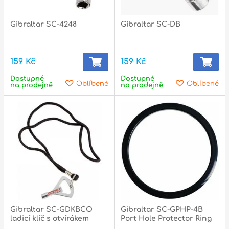
l
Gibraltar SC-4248
Gibraltar SC-DB
Adresa
n
Seifertova 69,
B
Praha 3 - 130 00 (
mapa
)
159 Kč
159 Kč
z
gsm.: +420 777 888 408
Dostupné
Dostupné
Oblíbené
Oblíbené
na prodejně
na prodejně
gsm.: +420 777 888 088
R
tel.: +420 222 782 732
email:
prodejna@bici.cz
m
Otevírací doba
pondělí – pátek :
10:00 – 18:00
sobota :
ZAVŘENO
neděle :
ZAVŘENO
státní svátky :
ZAVŘENO
N
Gibraltar SC-GDKBCO
Gibraltar SC-GPHP-4B
p
ladicí klíč s otvírákem
Port Hole Protector Ring