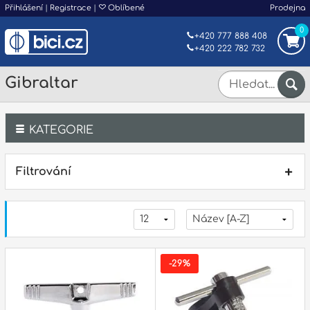
Přihlášení
|
Registrace
|
Oblíbené
Prodejna
0
+420 777 888 408
+420 222 782 732
Gibraltar
KATEGORIE
Bicí
Filtrování
Klávesy
Kytary a strunné nástroje
Dechy
-29%
Příslušenství