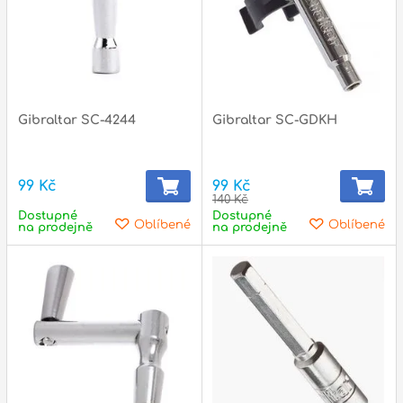
Zvuk
Dárkové předměty
A
Noty a knihy
Gibraltar SC-4244
Gibraltar SC-GDKH
Pro děti
99 Kč
99 Kč
Služby
140 Kč
Dostupné
Dostupné
Oblíbené
Oblíbené
Ostatní
na prodejně
na prodejně
P
Naše prodejna
D
p
p
k
S
s
d