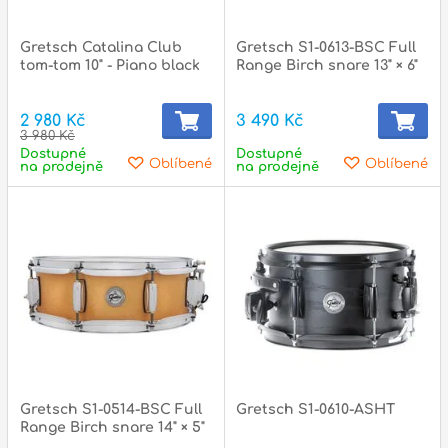
l
Gretsch Catalina Club
Gretsch S1-0613-BSC Full
Adresa
tom-tom 10" - Piano black
Range Birch snare 13" × 6"
n
Seifertova 69,
B
Praha 3 - 130 00 (
mapa
)
2 980 Kč
3 490 Kč
z
3 980 Kč
gsm.: +420 777 888 408
Dostupné
Dostupné
Oblíbené
Oblíbené
na prodejně
na prodejně
gsm.: +420 777 888 088
R
tel.: +420 222 782 732
email:
prodejna@bici.cz
m
Otevírací doba
pondělí – pátek :
10:00 – 18:00
sobota :
ZAVŘENO
neděle :
ZAVŘENO
státní svátky :
ZAVŘENO
N
Gretsch S1-0514-BSC Full
Gretsch S1-0610-ASHT
p
Range Birch snare 14" × 5"