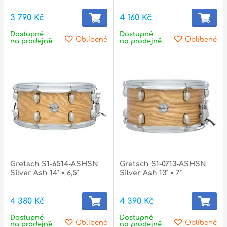
3 790 Kč
4 160 Kč
Dostupné
Dostupné
p
Oblíbené
Oblíbené
na prodejně
na prodejně
Gretsch S1-6514-ASHSN
Gretsch S1-0713-ASHSN
Silver Ash 14" × 6,5"
Silver Ash 13" × 7"
4 380 Kč
4 390 Kč
Dostupné
Dostupné
Oblíbené
Oblíbené
na prodejně
na prodejně