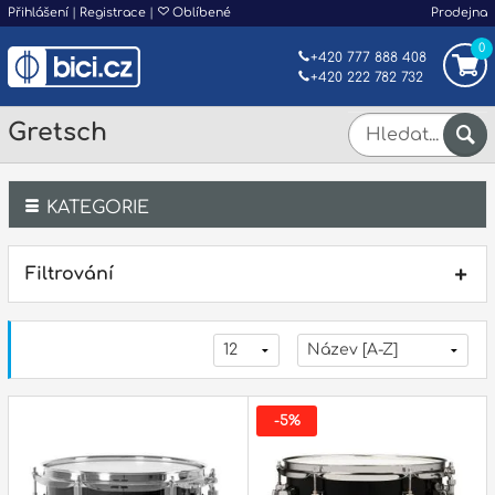
Přihlášení
|
Registrace
|
Oblíbené
Prodejna
0
+420 777 888 408
+420 222 782 732
Gretsch
KATEGORIE
Bicí
Filtrování
Klávesy
Kytary a strunné nástroje
Dechy
-5%
Příslušenství