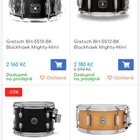
Zvuk
Dárkové předměty
A
Noty a knihy
Gretsch BH-5510-BK
Gretsch BH-5512-BK
Blackhawk Mighty-Mini
Blackhawk Mighty-Mini
Pro děti
2 160 Kč
2 180 Kč
Služby
2 290 Kč
Dostupné
Dostupné
Oblíbené
Oblíbené
Ostatní
na prodejně
na prodejně
P
-25%
Naše prodejna
D
p
p
k
S
s
d