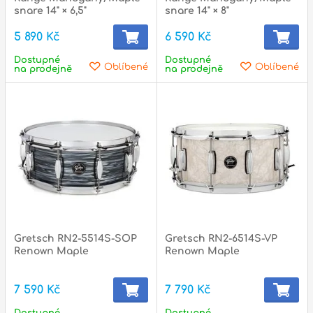
snare 14" × 6,5"
snare 14" × 8"
5 890 Kč
6 590 Kč
Dostupné
Dostupné
Oblíbené
Oblíbené
na prodejně
na prodejně
Gretsch RN2-5514S-SOP
Gretsch RN2-6514S-VP
Renown Maple
Renown Maple
7 590 Kč
7 790 Kč
Dostupné
Dostupné