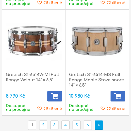
Oblíbené
Oblíbené
na prodejně
na prodejně
Gretsch S1-6514W-MI Full
Gretsch S1-6514-MS Full
Range Walnut 14" × 6,5"
Range Maple Stave snare
14" × 6,5"
8 790 Kč
10 980 Kč
Dostupné
Dostupné
Oblíbené
Oblíbené
na prodejně
na prodejně
1
2
3
4
5
6
»