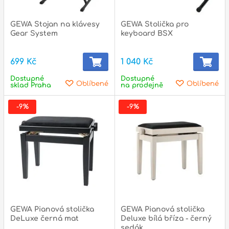
l
GEWA Stojan na klávesy
GEWA Stolička pro
Adresa
Gear System
keyboard BSX
n
Seifertova 69,
B
Praha 3 - 130 00 (
mapa
)
699 Kč
1 040 Kč
z
gsm.: +420 777 888 408
Dostupné
Dostupné
Oblíbené
Oblíbené
sklad Praha
na prodejně
gsm.: +420 777 888 088
R
tel.: +420 222 782 732
-9%
-9%
email:
prodejna@bici.cz
m
Otevírací doba
pondělí – pátek :
10:00 – 18:00
sobota :
ZAVŘENO
neděle :
ZAVŘENO
státní svátky :
ZAVŘENO
N
GEWA Pianová stolička
GEWA Pianová stolička
p
DeLuxe černá mat
Deluxe bílá bříza - černý
sedák