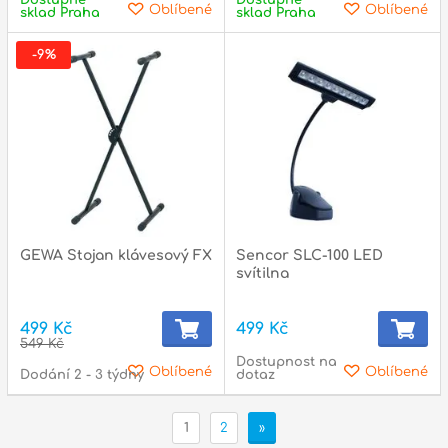
Oblíbené
Oblíbené
sklad Praha
sklad Praha
-9%
GEWA Stojan klávesový FX
Sencor SLC-100 LED
svítilna
499 Kč
499 Kč
549 Kč
Dostupnost na
Oblíbené
Oblíbené
Dodání 2 - 3 týdny
dotaz
1
2
»