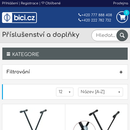
Přihlášení
|
Registrace
|
Oblíbené
Prodejna
0
+420 777 888 408
+420 222 782 732
Příslušenství a doplňky
KATEGORIE
Bicí
Filtrování
Klávesy
Kytary a strunné nástroje
Dechy
Příslušenství