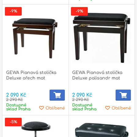
-9%
-9%
GEWA Pianová stolička
GEWA Pianová stolička
Deluxe ořech mat
Deluxe palisandr mat
2 090 Kč
2 090 Kč
2 290 Kč
2 290 Kč
Dostupné
Dostupné
Oblíbené
Oblíbené
sklad Praha
sklad Praha
-5%