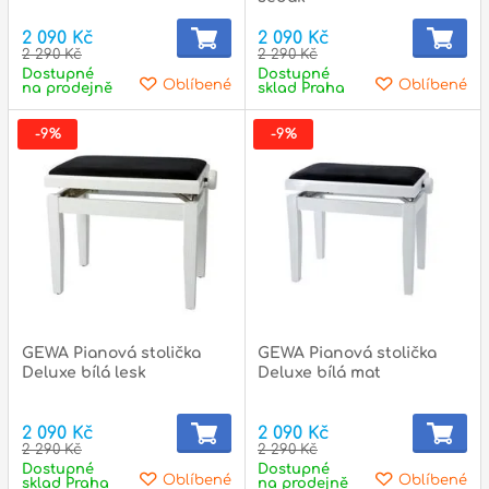
2 090 Kč
2 090 Kč
2 290 Kč
2 290 Kč
Dostupné
Dostupné
p
Oblíbené
Oblíbené
na prodejně
sklad Praha
-9%
-9%
GEWA Pianová stolička
GEWA Pianová stolička
Deluxe bílá lesk
Deluxe bílá mat
2 090 Kč
2 090 Kč
2 290 Kč
2 290 Kč
Dostupné
Dostupné
Oblíbené
Oblíbené
sklad Praha
na prodejně