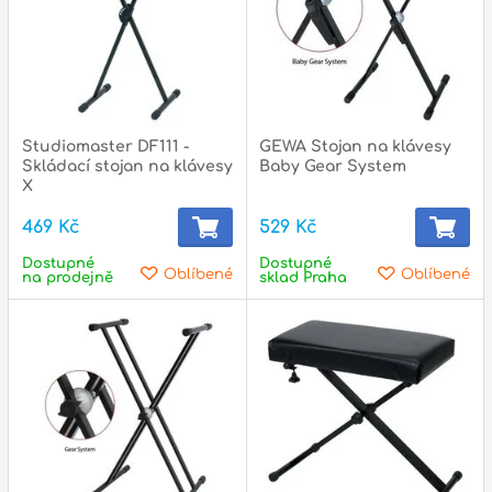
Zvuk
Dárkové předměty
A
Noty a knihy
Studiomaster DF111 -
GEWA Stojan na klávesy
Skládací stojan na klávesy
Baby Gear System
Pro děti
X
469 Kč
529 Kč
Služby
Dostupné
Dostupné
Oblíbené
Oblíbené
Ostatní
na prodejně
sklad Praha
P
Naše prodejna
D
p
p
k
S
s
d