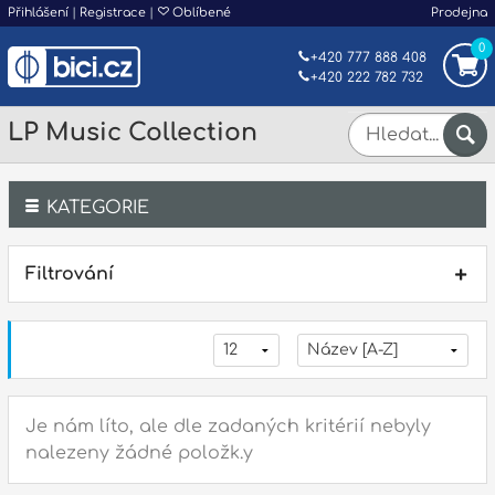
Přihlášení
|
Registrace
|
Oblíbené
Prodejna
0
+420 777 888 408
+420 222 782 732
LP Music Collection
KATEGORIE
Bicí
Filtrování
Klávesy
Kytary a strunné nástroje
Dechy
Je nám líto, ale dle zadaných kritérií nebyly
nalezeny žádné položk.y
Příslušenství