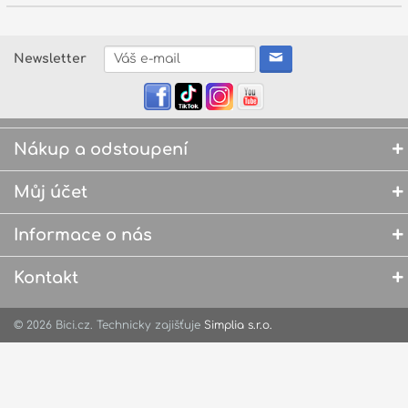
Zvuk
Newsletter
Dárkové předměty
A
Noty a knihy
Pro děti
Nákup a odstoupení
Služby
Můj účet
Ostatní
Informace o nás
P
Naše prodejna
D
Kontakt
p
p
k
© 2026 Bici.cz. Technicky zajišťuje
Simplia s.r.o.
S
s
d