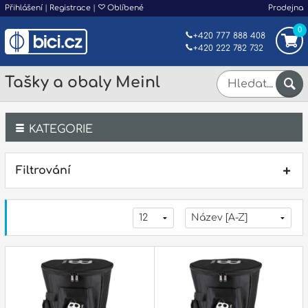
Přihlášení
|
Registrace
|
Oblíbené
Prodejna
0
+420 777 888 408
+420 222 782 732
Tašky a obaly Meinl
KATEGORIE
Bicí
Filtrování
Klávesy
Kytary a strunné nástroje
Dechy
Příslušenství