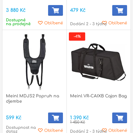
3 880 Kč
479 Kč
Dostupné
p
Oblíbené
Oblíbené
na prodejně
Dodání 2 - 3 týdny
-4%
Meinl MDJS2 Popruh na
Meinl VR-CAIXB Cajon Bag
djembe
599 Kč
1 390 Kč
1 450 Kč
Dostupnost na
Oblíbené
Oblíbené
dotaz
Dodání 2 - 3 týdny