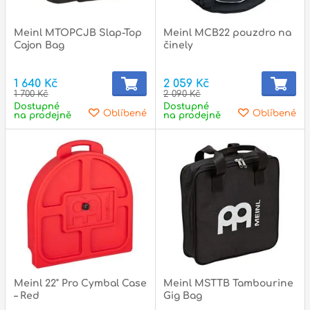
l
Meinl MTOPCJB Slap-Top
Meinl MCB22 pouzdro na
Adresa
Cajon Bag
činely
n
Seifertova 69,
B
Praha 3 - 130 00 (
mapa
)
1 640 Kč
2 059 Kč
z
1 700 Kč
2 090 Kč
gsm.: +420 777 888 408
Dostupné
Dostupné
Oblíbené
Oblíbené
na prodejně
na prodejně
gsm.: +420 777 888 088
R
tel.: +420 222 782 732
email:
prodejna@bici.cz
m
Otevírací doba
pondělí – pátek :
10:00 – 18:00
sobota :
ZAVŘENO
neděle :
ZAVŘENO
státní svátky :
ZAVŘENO
N
Meinl 22" Pro Cymbal Case
Meinl MSTTB Tambourine
p
– Red
Gig Bag