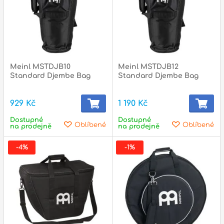
Zvuk
Dárkové předměty
A
Noty a knihy
Meinl MSTDJB10
Meinl MSTDJB12
Standard Djembe Bag
Standard Djembe Bag
Pro děti
929 Kč
1 190 Kč
Služby
Dostupné
Dostupné
Oblíbené
Oblíbené
Ostatní
na prodejně
na prodejně
P
-4%
-1%
Naše prodejna
D
p
p
k
S
s
d