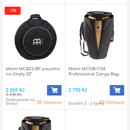
-3%
Meinl MCB22-BP pouzdro
Meinl MCOB-1134
na činely 22"
Professional Conga Bag
2 269 Kč
2 790 Kč
2 340 Kč
Dostupnost na
Oblíbené
Oblíbené
dotaz
Dodání 2 - 3 týdny