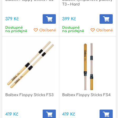
p
T3 – Hard
379 Kč
399 Kč
Dostupné
Dostupné
p
Oblíbené
Oblíbené
na prodejně
na prodejně
Balbex Floppy Sticks FS3
Balbex Floppy Sticks FS4
419 Kč
419 Kč