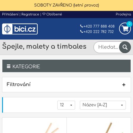
SOBOTY ZAVŘENO (letní provoz)
Přihlášení
|
Registrace
|
Oblíbené
Prodejna
0
+420 777 888 408
+420 222 782 732
Špejle, malety a timbales
KATEGORIE
Bicí
Filtrování
Klávesy
Kytary a strunné nástroje
Dechy