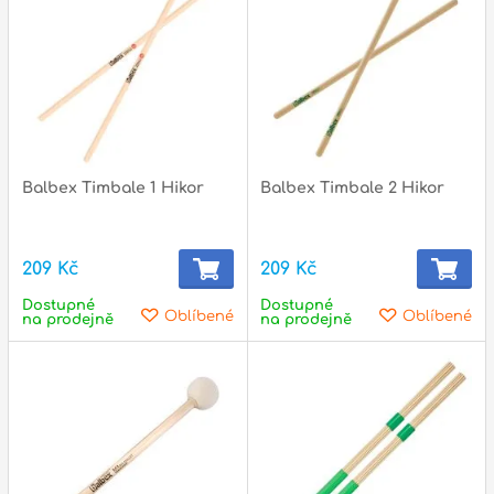
Příslušenství
Zvuk
Dárkové předměty
A
Noty a knihy
Balbex Timbale 1 Hikor
Balbex Timbale 2 Hikor
Pro děti
209 Kč
209 Kč
Služby
Dostupné
Dostupné
Oblíbené
Oblíbené
Ostatní
na prodejně
na prodejně
P
Naše prodejna
D
p
p
k
S
s
d