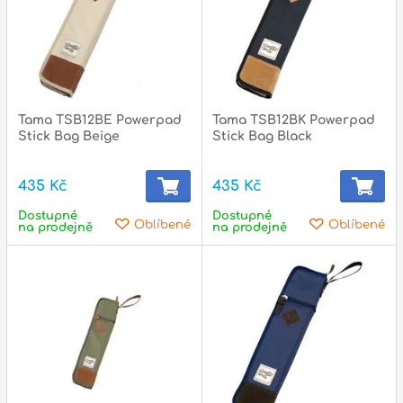
Zvuk
Dárkové předměty
A
Noty a knihy
Tama TSB12BE Powerpad
Tama TSB12BK Powerpad
Stick Bag Beige
Stick Bag Black
Pro děti
435 Kč
435 Kč
Služby
Dostupné
Dostupné
Oblíbené
Oblíbené
Ostatní
na prodejně
na prodejně
P
Naše prodejna
D
p
p
k
S
s
d