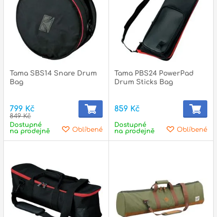
Tama SBS14 Snare Drum
Tama PBS24 PowerPad
Bag
Drum Sticks Bag
799 Kč
859 Kč
849 Kč
Dostupné
Dostupné
Oblíbené
Oblíbené
na prodejně
na prodejně