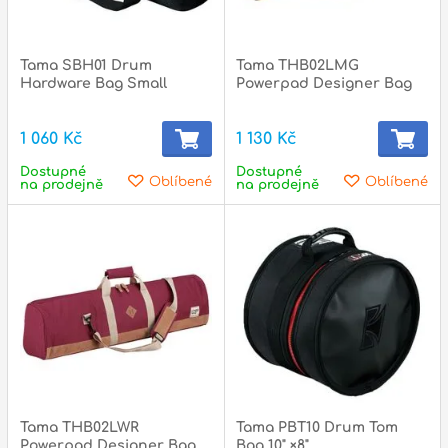
Tama SBH01 Drum
Tama THB02LMG
Hardware Bag Small
Powerpad Designer Bag
1 060 Kč
1 130 Kč
Dostupné
Dostupné
Oblíbené
Oblíbené
na prodejně
na prodejně
Tama THB02LWR
Tama PBT10 Drum Tom
Powerpad Designer Bag
Bag 10" ×8"