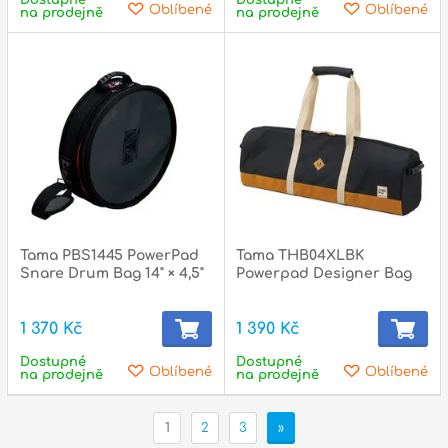
Oblíbené
Oblíbené
na prodejně
na prodejně
Tama PBS1445 PowerPad
Tama THB04XLBK
Snare Drum Bag 14" × 4,5"
Powerpad Designer Bag
1 370 Kč
1 390 Kč
Dostupné
Dostupné
Oblíbené
Oblíbené
na prodejně
na prodejně
1
2
3
»