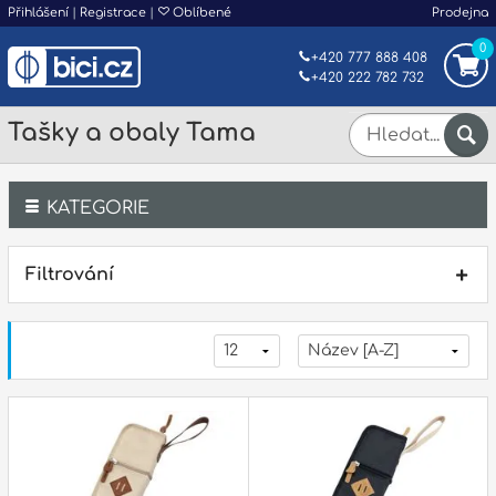
Přihlášení
|
Registrace
|
Oblíbené
Prodejna
0
+420 777 888 408
+420 222 782 732
Tašky a obaly Tama
KATEGORIE
Bicí
Filtrování
Klávesy
Kytary a strunné nástroje
Dechy
Příslušenství