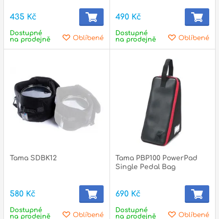
435 Kč
490 Kč
Dostupné
Dostupné
p
Oblíbené
Oblíbené
na prodejně
na prodejně
Tama SDBK12
Tama PBP100 PowerPad
Single Pedal Bag
580 Kč
690 Kč
Dostupné
Dostupné
Oblíbené
Oblíbené
na prodejně
na prodejně