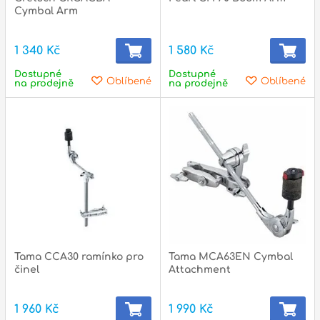
p
Cymbal Arm
1 340 Kč
1 580 Kč
Dostupné
Dostupné
p
Oblíbené
Oblíbené
na prodejně
na prodejně
Tama CCA30 ramínko pro
Tama MCA63EN Cymbal
činel
Attachment
1 960 Kč
1 990 Kč