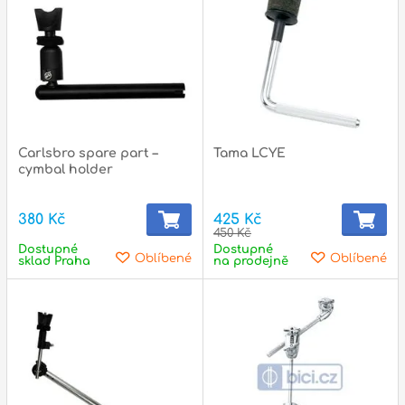
Příslušenství
Zvuk
Dárkové předměty
A
Noty a knihy
Carlsbro spare part –
Tama LCYE
cymbal holder
Pro děti
380 Kč
425 Kč
Služby
450 Kč
Dostupné
Dostupné
Oblíbené
Oblíbené
Ostatní
sklad Praha
na prodejně
P
Naše prodejna
D
p
p
k
S
s
d