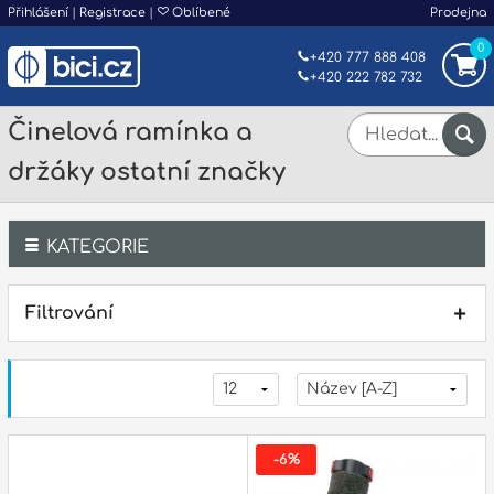
Přihlášení
|
Registrace
|
Oblíbené
Prodejna
0
+420 777 888 408
+420 222 782 732
Činelová ramínka a
držáky ostatní značky
KATEGORIE
Bicí
Filtrování
Klávesy
Kytary a strunné nástroje
Dechy
-6%