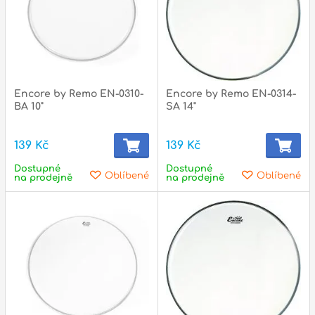
Zvuk
Dárkové předměty
A
Noty a knihy
Encore by Remo EN-0310-
Encore by Remo EN-0314-
BA 10"
SA 14"
Pro děti
139 Kč
139 Kč
Služby
Dostupné
Dostupné
Oblíbené
Oblíbené
Ostatní
na prodejně
na prodejně
P
Naše prodejna
D
p
p
k
S
s
d