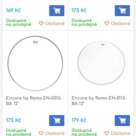
169 Kč
175 Kč
Dostupné
Dostupné
p
Oblíbené
Oblíbené
na prodejně
na prodejně
Encore by Remo EN-0312-
Encore by Remo EN-0112-
BA 12"
BA 12"
175 Kč
179 Kč
Dostupné
Dostupné
Oblíbené
Oblíbené
na prodejně
na prodejně