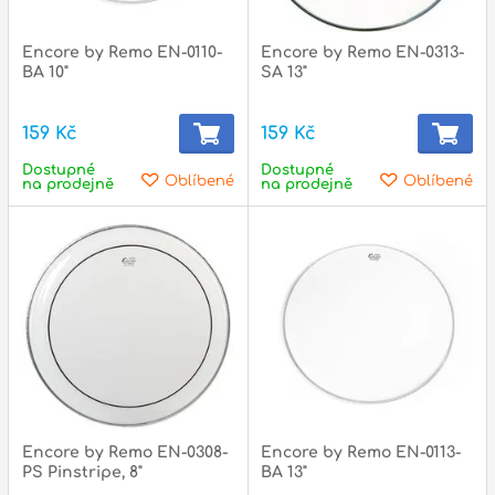
l
Encore by Remo EN-0110-
Encore by Remo EN-0313-
Adresa
BA 10"
SA 13"
n
Seifertova 69,
B
Praha 3 - 130 00 (
mapa
)
159 Kč
159 Kč
z
gsm.: +420 777 888 408
Dostupné
Dostupné
Oblíbené
Oblíbené
na prodejně
na prodejně
gsm.: +420 777 888 088
R
tel.: +420 222 782 732
email:
prodejna@bici.cz
m
Otevírací doba
pondělí – pátek :
10:00 – 18:00
sobota :
ZAVŘENO
neděle :
ZAVŘENO
státní svátky :
ZAVŘENO
N
Encore by Remo EN-0308-
Encore by Remo EN-0113-
p
PS Pinstripe, 8"
BA 13"