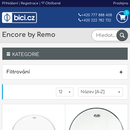
Přihlášení
|
Registrace
|
Oblíbené
Prodejna
0
+420 777 888 408
+420 222 782 732
Encore by Remo
KATEGORIE
Bicí
Filtrování
Klávesy
Kytary a strunné nástroje
Dechy
Příslušenství