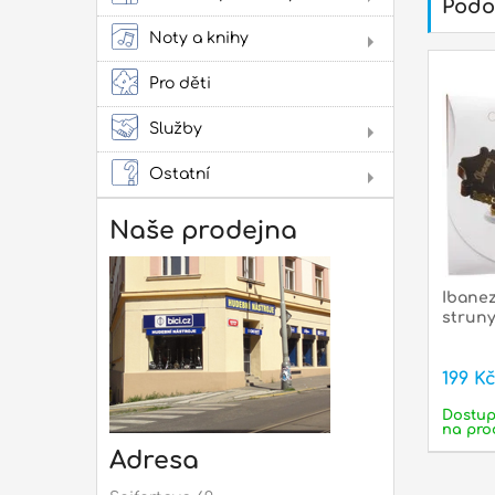
Podo
Obl
Noty a knihy
Lad
Lit
Zes
kap
ako
Pro děti
pow
Služby
Lit
Pro
Ostatní
Dár
Not
Naše prodejna
Rep
mon
Ibane
struny
199 K
Dostu
na pro
Adresa