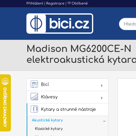
Přihlášení
|
Registrace
|
Oblíbené
Madison MG6200CE-N
elektroakustická kytar
Bicí
AK
Klávesy
Dig
Kytary a strunné nástroje
Akustické kytary
Klasické kytary