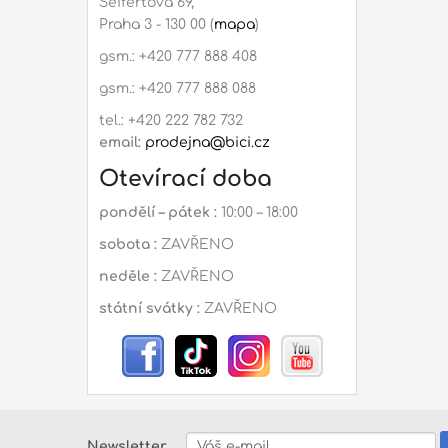
Seifertova 69,
Praha 3 - 130 00 (
mapa
)
gsm.: +420 777 888 408
gsm.: +420 777 888 088
tel.: +420 222 782 732
email:
prodejna@bici.cz
Otevírací doba
pondělí – pátek :
10:00 – 18:00
sobota :
ZAVŘENO
neděle :
ZAVŘENO
státní svátky :
ZAVŘENO
Newsletter