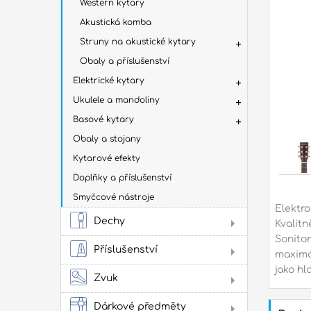
Western kytary
Har
Akustická komba
Hard
na h
Struny na akustické kytary
Obaly a příslušenství
Elektrické kytary
Oba
Ukulele a mandoliny
kob
Basové kytary
Tašk
Tašk
Obaly a stojany
Tašky
Kytarové efekty
obal
Tašk
Doplňky a příslušenství
další
Smyčcové nástroje
Dop
Elektr
Dechy
pří
Kvalit
Flé
Soniton
Ludw
Příslušenství
maximál
Mein
Sto
jako hl
Žes
Zvuk
Jam
cvi
Dárkové předměty