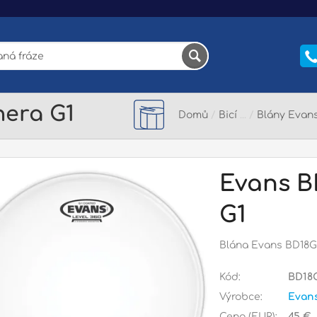
nera G1
Domů
/
Bicí
/
Blány Evan
Evans B
G1
Blána Evans BD18G1
Kód:
BD18
Výrobce:
Evans
Cena (EUR):
45 €