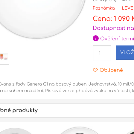
Poznámka:
LEVE
Cena:
1 090 
Dostupnost na
i
Ověření term
VLOŽ
Oblíbené
Evans z řady Genera G1 na basový buben. Jednovrstvá, 10 mil/0
 rozsahem naladění. Písková verze přidává zvuku na vřelosti, k
bné produkty