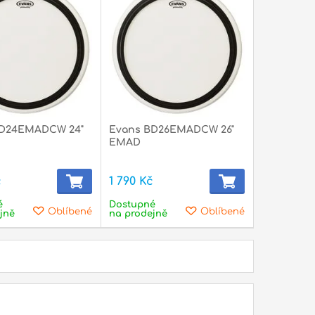
BD24EMADCW 24"
Evans BD26EMADCW 26"
EMAD
č
1 790 Kč
é
Dostupné
Oblíbené
Oblíbené
jně
na prodejně
slušenství a
Akordeony
lňky
lele a
Basové kytary
doliny
Komba a zesilovače
ťalky
Ostatní
Basové reproboxy
Struny
ele
Mandolíny
na basové kytary
Basové
lušenství pro ukulele