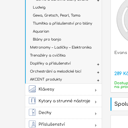
Ludwig
Gewa, Gretsch, Pearl, Tama
Tlumítka a příslušenství pro blány
Aquarian
Blány pro banjo
Metronomy – Ladičky – Elektronika
Evans
Trenažéry a cvičítka
Doplňky a příslušenství
Orchestrální a melodické bicí
289 K
AKCENT produkty
Dostu
na pro
Klávesy
Dig
Kytary a strunné nástroje
Spolu
Aku
kyt
Dechy
Flé
Klas
Příslušenství
kyta