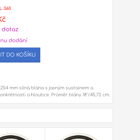
L 360
Kč
 dotaz
ínu dodání
IT DO KOŠÍKU
,254 mm silná blána s jasným sustainem a
onkrétnosti a hloubce. Průměr blány 18"/45,72 cm.