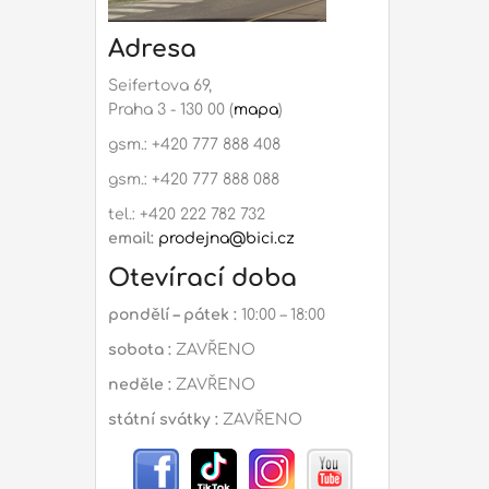
Adresa
Seifertova 69,
Praha 3 - 130 00 (
mapa
)
gsm.: +420 777 888 408
gsm.: +420 777 888 088
tel.: +420 222 782 732
email:
prodejna@bici.cz
Otevírací doba
pondělí – pátek :
10:00 – 18:00
sobota :
ZAVŘENO
neděle :
ZAVŘENO
státní svátky :
ZAVŘENO