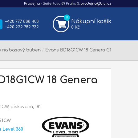
Prodejna
- Seifertova 69, Praha 3,
prodejna@bici.cz
0
Nákupní košík
+420 777 888 408
+420 222 782 732
0 Kč
s na basový buben
/
Evans BD18G1CW 18 Genera G1
D18G1CW 18 Genera
CW, pískovaná, 18".
G1CW
 Level 360