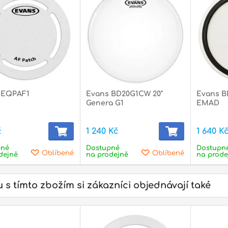
 EQPAF1
Evans BD20G1CW 20"
Evans 
Genera G1
EMAD
č
1 240 Kč
1 640 K
pné
Dostupné
Dostupn
Oblíbené
Oblíbené
dejně
na prodejně
na prode
itální piana
Pianové stoličky
Pří
dop
 s tímto zbožím si zákazníci objednávají také
stické
Elektrické
Uku
ary
kytary
man
tny
Foukací harmoniky
Píš
ické kytary
Western
Elektrické kytary Hamer
Ukul
ry
Akustická komba
Elektrické kytary Ibanez
Přís