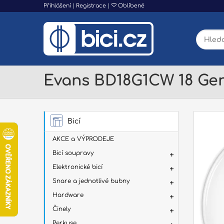
Přihlášení
|
Registrace
|
Oblíbené
Evans BD18G1CW 18 Ge
Bicí
AKCE a VÝPRODEJE
Bicí soupravy
Elektronické bicí
Snare a jednotlivé bubny
Hardware
Činely
Perkuse