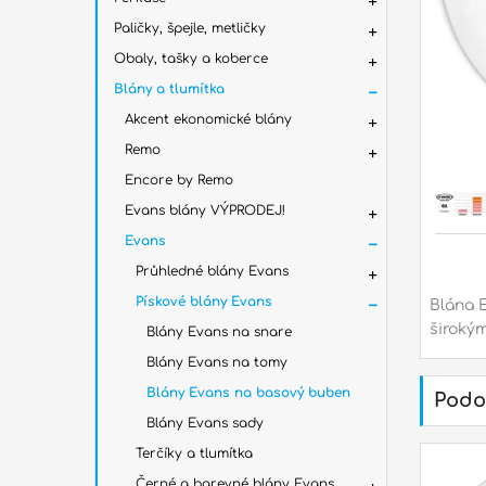
Paličky, špejle, metličky
Obaly, tašky a koberce
Blány a tlumítka
Akcent ekonomické blány
Remo
Encore by Remo
Evans blány VÝPRODEJ!
Evans
Průhledné blány Evans
Pískové blány Evans
Blána 
širokým
Blány Evans na snare
Blány Evans na tomy
Blány Evans na basový buben
Podo
Blány Evans sady
Terčíky a tlumítka
Černé a barevné blány Evans