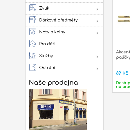
Sto
Stru
Žes
Zvuk
přís
Jam
cvi
Dárkové předměty
Obl
Oba
Noty a knihy
Lad
Lit
Zes
kap
ako
Pro děti
pow
Akcent
Služby
paličk
Lit
Pro
Ostatní
89 Kč
Dár
Not
Naše prodejna
Dostu
na pro
Rep
mon