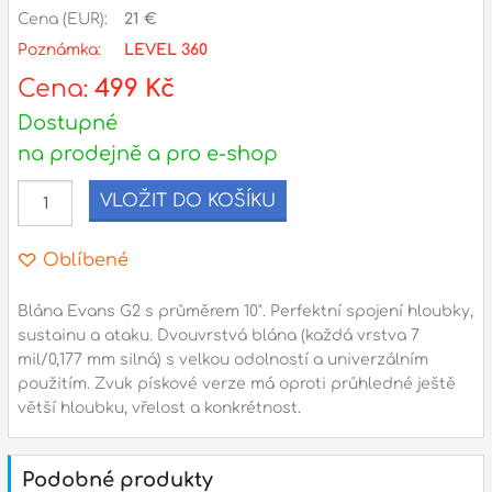
Cena (EUR):
21 €
Poznámka:
LEVEL 360
l
Cena:
499 Kč
Adresa
Dostupné
n
Seifertova 69,
na prodejně a pro e-shop
B
Praha 3 - 130 00 (
mapa
)
z
gsm.: +420 777 888 408
VLOŽIT DO KOŠÍKU
gsm.: +420 777 888 088
R
Oblíbené
tel.: +420 222 782 732
email:
prodejna@bici.cz
m
Blána Evans G2 s průměrem 10". Perfektní spojení hloubky,
Otevírací doba
sustainu a ataku. Dvouvrstvá blána (každá vrstva 7
pondělí – pátek :
10:00 – 18:00
mil/0,177 mm silná) s velkou odolností a univerzálním
použitím. Zvuk pískové verze má oproti průhledné ještě
sobota :
ZAVŘENO
větší hloubku, vřelost a konkrétnost.
neděle :
ZAVŘENO
státní svátky :
ZAVŘENO
Podobné produkty
N