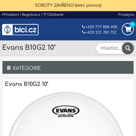
SOBOTY ZAVŘENO (letní provoz)
Přihlášení
|
Registrace
|
Oblíbené
Prodejna
0
+420 777 888 408
+420 222 782 732
Evans B10G2 10"
KATEGORIE
Bicí
Evans B10G2 10"
Klávesy
Kytary a strunné nástroje
Dechy