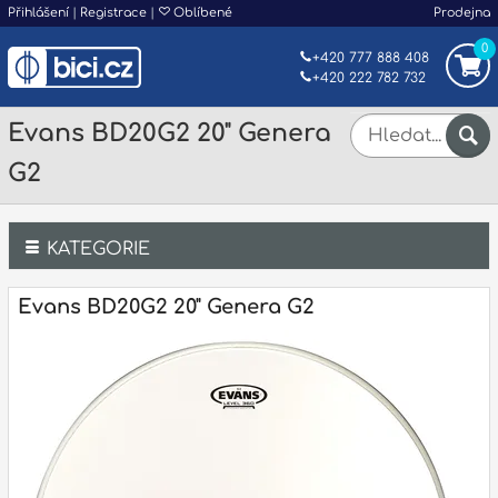
Přihlášení
|
Registrace
|
Oblíbené
Prodejna
0
+420 777 888 408
+420 222 782 732
Evans BD20G2 20" Genera
G2
KATEGORIE
Bicí
Evans BD20G2 20" Genera G2
Klávesy
Kytary a strunné nástroje
Dechy