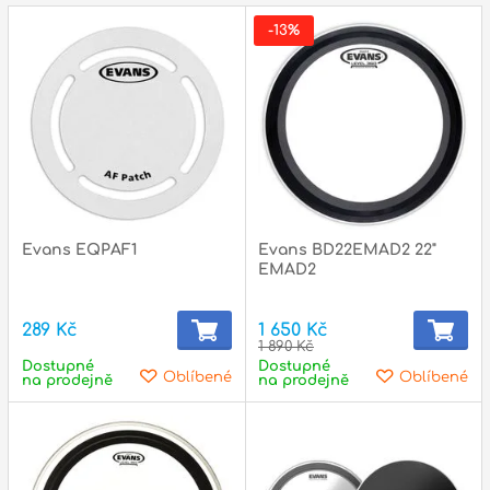
p
-13%
p
Evans EQPAF1
Evans BD22EMAD2 22"
EMAD2
289 Kč
1 650 Kč
1 890 Kč
Dostupné
Dostupné
Oblíbené
Oblíbené
na prodejně
na prodejně