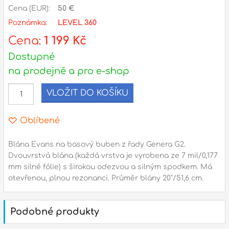
Cena (EUR):
50 €
Poznámka:
LEVEL 360
l
Cena:
1 199 Kč
Adresa
Dostupné
n
Seifertova 69,
na prodejně a pro e-shop
B
Praha 3 - 130 00 (
mapa
)
z
gsm.: +420 777 888 408
VLOŽIT DO KOŠÍKU
gsm.: +420 777 888 088
R
Oblíbené
tel.: +420 222 782 732
email:
prodejna@bici.cz
m
Blána Evans na basový buben z řady Genera G2.
Otevírací doba
Dvouvrstvá blána (každá vrstva je vyrobena ze 7 mil/0,177
pondělí – pátek :
10:00 – 18:00
mm silné fólie) s širokou odezvou a silným spodkem. Má
otevřenou, plnou rezonanci. Průměr blány 20"/51,6 cm.
sobota :
ZAVŘENO
neděle :
ZAVŘENO
Podobné produkty
státní svátky :
ZAVŘENO
N