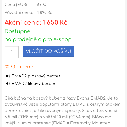
Cena (EUR):
68 €
Původní cena:
1 890 Kč
l
Akční cena:
1 650 Kč
Adresa
Dostupné
n
Seifertova 69,
na prodejně a pro e-shop
B
Praha 3 - 130 00 (
mapa
)
z
gsm.: +420 777 888 408
VLOŽIT DO KOŠÍKU
gsm.: +420 777 888 088
R
Oblíbené
tel.: +420 222 782 732
email:
prodejna@bici.cz
EMAD2 plastový beater
m
Otevírací doba
EMAD2 filcový beater
pondělí – pátek :
10:00 – 18:00
Čirá blána na basový buben z řady Evans EMAD2. Je to
sobota :
ZAVŘENO
dvouvrstvá veze populární blány EMAD s ostrým atakem
neděle :
ZAVŘENO
a konkrétními, artikulovanými spodky. Síla vrstev: vnější
6,5 mil (0,165 mm) a vnitřní 10 mil (0,254 mm). Blána má
státní svátky :
ZAVŘENO
vnější tlumicí prstenec (EMAD = Externally Mounted
N