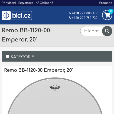
Přihlášení
|
Registrace
|
Oblíbené
Prodejna
0
+420 777 888 408
+420 222 782 732
Remo BB-1120-00
Emperor, 20"
KATEGORIE
Bicí
Remo BB-1120-00 Emperor, 20"
Klávesy
Kytary a strunné nástroje
Dechy