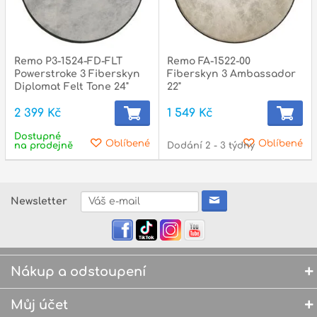
Remo P3-1524-FD-FLT
Remo FA-1522-00
Powerstroke 3 Fiberskyn
Fiberskyn 3 Ambassador
Diplomat Felt Tone 24"
22"
2 399 Kč
1 549 Kč
Dostupné
Oblíbené
Oblíbené
na prodejně
Dodání 2 - 3 týdny
Newsletter
Nákup a odstoupení
Můj účet