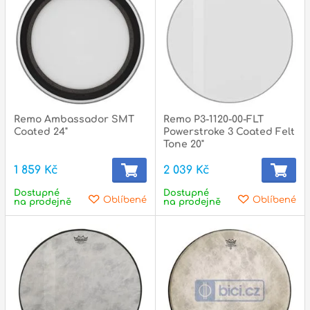
p
p
Remo Ambassador SMT
Remo P3-1120-00-FLT
Coated 24"
Powerstroke 3 Coated Felt
Tone 20"
1 859 Kč
2 039 Kč
Dostupné
Dostupné
Oblíbené
Oblíbené
na prodejně
na prodejně