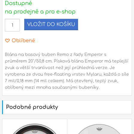
Dostupné
na prodejně a pro e-shop
l
VLOŽIT DO KOŠÍKU
Adresa
n
Seifertova 69,
Oblíbené
B
Praha 3 - 130 00 (
mapa
)
z
gsm.: +420 777 888 408
Blána na basový buben Remo z řady Emperor s
průměrem 20"/50,8 cm. Písková blána Emperor má teplejší
gsm.: +420 777 888 088
zvuk a větší trvanlivost než její průhledná verze. Je
R
tel.: +420 222 782 732
vyrobena ze dvou free-floating vrstev Mylaru, každá o síle
email:
prodejna@bici.cz
7 mil/0,18 mm (14 mil celkem). Má otevřený, teplý zvuk,
m
Otevírací doba
oblíbený mezi mnoha současnými bubeníky.
pondělí – pátek :
10:00 – 18:00
sobota :
ZAVŘENO
Podobné produkty
neděle :
ZAVŘENO
státní svátky :
ZAVŘENO
N