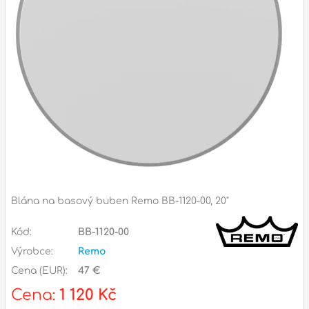
Příslušenství
Zvuk
Dárkové předměty
A
Noty a knihy
Pro děti
Služby
Ostatní
Blána na basový buben Remo BB-1120-00, 20"
P
Naše prodejna
Kód:
BB-1120-00
D
p
p
Výrobce:
Remo
k
Cena (EUR):
47 €
S
s
Cena:
1 120 Kč
d