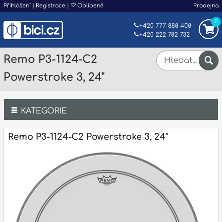
Přihlášení
|
Registrace
|
Oblíbené
Prodejna
0
+420 777 888 408
+420 222 782 732
Remo P3-1124-C2
Powerstroke 3, 24"
KATEGORIE
Bicí
Remo P3-1124-C2 Powerstroke 3, 24"
Klávesy
Kytary a strunné nástroje
Dechy