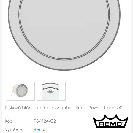
Příslušenství
Zvuk
Dárkové předměty
A
Noty a knihy
Pro děti
Služby
Ostatní
P
Naše prodejna
D
p
p
Písková blána pro basový buben Remo Powerstroke, 24"
k
S
Kód:
P3-1124-C2
s
d
Výrobce:
Remo