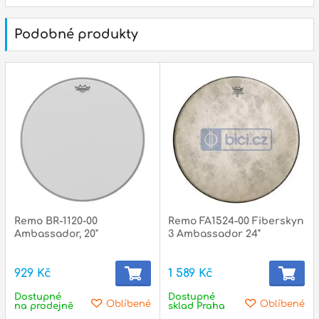
p
Podobné produkty
p
Remo BR-1120-00
Remo FA1524-00 Fiberskyn
Ambassador, 20"
3 Ambassador 24"
929 Kč
1 589 Kč
Dostupné
Dostupné
Oblíbené
Oblíbené
na prodejně
sklad Praha