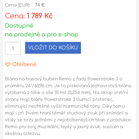
Cena (EUR):
74 €
l
Cena:
1 789 Kč
Dostupné
Adresa
na prodejně a pro e-shop
n
Seifertova 69,
B
Praha 3 - 130 00 (
mapa
)
VLOŽIT DO KOŠÍKU
z
gsm.: +420 777 888 408
gsm.: +420 777 888 088
Oblíbené
R
tel.: +420 222 782 732
Blána na basový buben Remo z řady Powerstroke 3 o
email:
prodejna@bici.cz
m
průměru 24"/60,96 cm. Je to pískovaná jednovrstvá blána
Otevírací doba
vyrobená z fólie o síle 10 mil (0,254 mm). Na okraji vnitřní
strany mají blány Powerstroke 3 tlumicí prstenec,
pondělí – pátek :
10:00 – 18:00
eliminující nechtěné vyšší harmonické tóny. Díky tomu
sobota :
ZAVŘENO
mají i při živém hraní téměř studiový zvuk při snímání a
neděle :
ZAVŘENO
staly se brzy jedněmi z nejoblíbenějších blan z produkce
Remo pro svůj muzikální, teplý a jasný zvuk, sustain a
státní svátky :
ZAVŘENO
skvělou odezvu.
N