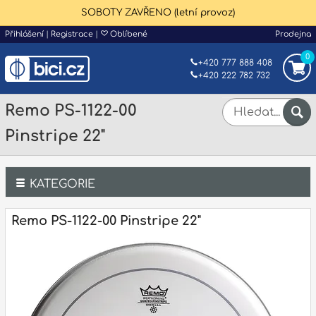
SOBOTY ZAVŘENO (letní provoz)
Přihlášení
|
Registrace
|
Oblíbené
Prodejna
0
+420 777 888 408
+420 222 782 732
Remo PS-1122-00
Pinstripe 22"
KATEGORIE
Bicí
Remo PS-1122-00 Pinstripe 22"
Klávesy
Kytary a strunné nástroje
Dechy