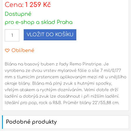
s
Cena:
1 259 Kč
d
Dostupné
pro e-shop a sklad Praha
l
VLOŽIT DO KOŠÍKU
Adresa
n
Seifertova 69,
Oblíbené
B
Praha 3 - 130 00 (
mapa
)
z
gsm.: +420 777 888 408
Blána na basový buben z řady Remo Pinstripe. Je
vyrobena ze dvou vrstev mylarové fólie o síle 7 mil/0,177
gsm.: +420 777 888 088
mm s tlumicím prstencem aplikovaným mezi ně u vnějšího
R
tel.: +420 222 782 732
okraje blány. Blána má plný zvuk s hutnými spodky,
email:
prodejna@bici.cz
vřelým atakem a rychlým dozníváním. Velmi dobře drží
m
Otevírací doba
ladění a dobrýá zvuk lze dosáhnout i při nižším ladění.
Ideální pro pop, rock a R&B. Průměr blány 22"/55,88 cm.
pondělí – pátek :
10:00 – 18:00
sobota :
ZAVŘENO
Podobné produkty
neděle :
ZAVŘENO