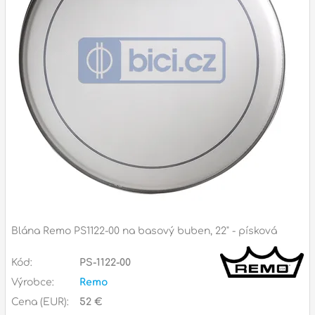
Příslušenství
Zvuk
Dárkové předměty
A
Noty a knihy
Pro děti
Služby
Ostatní
Blána Remo PS1122-00 na basový buben, 22" - písková
P
Naše prodejna
Kód:
PS-1122-00
D
p
p
Výrobce:
Remo
k
Cena (EUR):
52 €
S