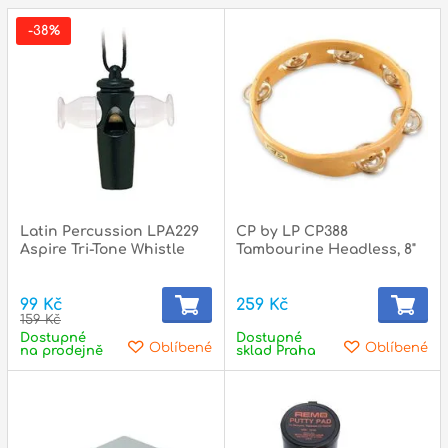
státní svátky :
ZAVŘENO
N
-38%
p
p
Latin Percussion LPA229
CP by LP CP388
Aspire Tri-Tone Whistle
Tambourine Headless, 8"
99 Kč
259 Kč
159 Kč
Dostupné
Dostupné
Oblíbené
Oblíbené
na prodejně
sklad Praha