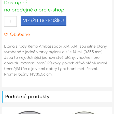
Dostupné
na prodejně a pro e-shop
l
VLOŽIT DO KOŠÍKU
Adresa
n
Seifertova 69,
Oblíbené
B
Praha 3 - 130 00 (
mapa
)
z
gsm.: +420 777 888 408
Blána z řady Remo Ambassador X14. X14 jsou silné blány
vyrobené z jedné vrstvy mylaru o síle 14 mil (0,355 mm).
gsm.: +420 777 888 088
Jsou to nejodolnější jednovrstvé blány, vhodné i pro
R
tel.: +420 222 782 732
opravdu razantní hraní. Pískový povrch dává bláně mírně
email:
prodejna@bici.cz
temnější tón a je velmi dobrý i pro hraní metličkami.
m
Otevírací doba
Průměr blány 14"/35,56 cm.
pondělí – pátek :
10:00 – 18:00
sobota :
ZAVŘENO
Podobné produkty
neděle :
ZAVŘENO
státní svátky :
ZAVŘENO
N