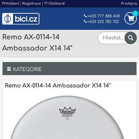
Přihlášení
|
Registrace
|
Oblíbené
Prodejna
0
+420 777 888 408
+420 222 782 732
Remo AX-0114-14
Ambassador X14 14"
KATEGORIE
Bicí
Remo AX-0114-14 Ambassador X14 14"
Klávesy
Kytary a strunné nástroje
Dechy