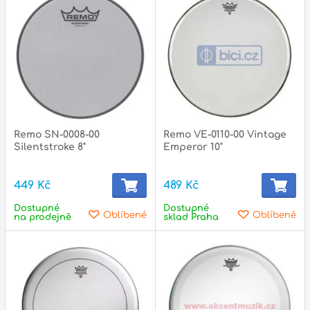
p
p
Remo SN-0008-00
Remo VE-0110-00 Vintage
Silentstroke 8"
Emperor 10"
449 Kč
489 Kč
Dostupné
Dostupné
Oblíbené
Oblíbené
na prodejně
sklad Praha