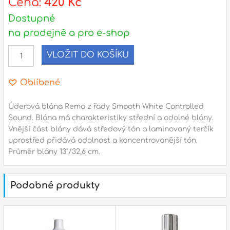
Cena:
420 Kč
Dostupné
l
na prodejně a pro e-shop
Adresa
VLOŽIT DO KOŠÍKU
n
Seifertova 69,
B
Praha 3 - 130 00 (
mapa
)
Oblíbené
z
gsm.: +420 777 888 408
gsm.: +420 777 888 088
Úderová blána Remo z řady Smooth White Controlled
Sound. Blána má charakteristiky střední a odolné blány.
R
tel.: +420 222 782 732
Vnější část blány dává středový tón a laminovaný terčík
email:
prodejna@bici.cz
uprostřed přidává odolnost a koncentrovanější tón.
m
Otevírací doba
Průměr blány 13"/32,6 cm.
pondělí – pátek :
10:00 – 18:00
sobota :
ZAVŘENO
Podobné produkty
neděle :
ZAVŘENO
státní svátky :
ZAVŘENO
N