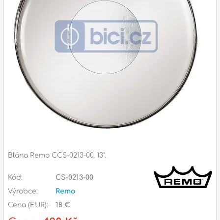
Příslušenství
Zvuk
Dárkové předměty
A
Noty a knihy
Pro děti
Služby
Ostatní
Blána Remo CCS-0213-00, 13".
P
Naše prodejna
D
p
p
Kód:
CS-0213-00
k
Výrobce:
Remo
S
Cena (EUR):
18 €
s
d