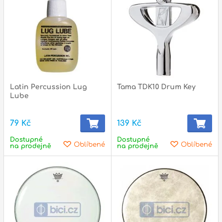
p
p
Latin Percussion Lug
Tama TDK10 Drum Key
Lube
79 Kč
139 Kč
Dostupné
Dostupné
Oblíbené
Oblíbené
na prodejně
na prodejně