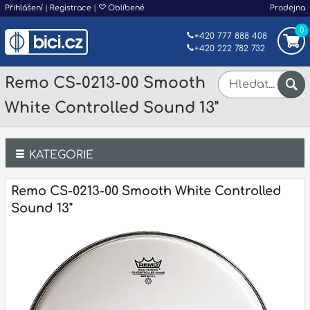
Přihlášení
|
Registrace
|
Oblíbené
Prodejna
0
+420 777 888 408
+420 222 782 732
Remo CS-0213-00 Smooth
White Controlled Sound 13"
KATEGORIE
Bicí
Remo CS-0213-00 Smooth White Controlled
Sound 13"
Klávesy
Kytary a strunné nástroje
Dechy