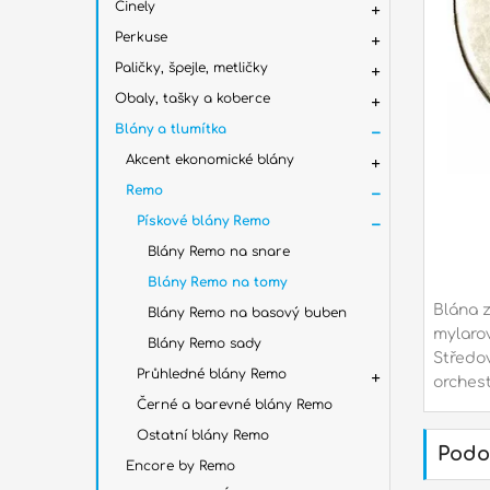
Činely
Perkuse
Paličky, špejle, metličky
Obaly, tašky a koberce
Blány a tlumítka
Akcent ekonomické blány
Remo
Pískové blány Remo
Blány Remo na snare
Blány Remo na tomy
Blána 
Blány Remo na basový buben
mylarov
Blány Remo sady
Středo
Průhledné blány Remo
orchest
Černé a barevné blány Remo
Ostatní blány Remo
Podo
Encore by Remo