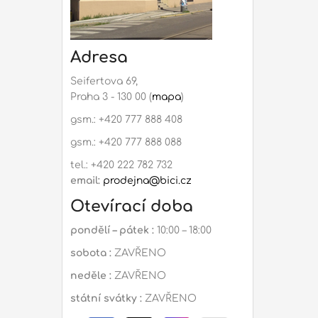
Adresa
Seifertova 69,
Praha 3 - 130 00 (
mapa
)
gsm.: +420 777 888 408
gsm.: +420 777 888 088
tel.: +420 222 782 732
email:
prodejna@bici.cz
Otevírací doba
pondělí – pátek :
10:00 – 18:00
sobota :
ZAVŘENO
neděle :
ZAVŘENO
státní svátky :
ZAVŘENO