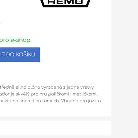
č
pro e-shop
IT DO KOŠÍKU
ředně silná blána vyrobená z jedné vrstvy
dor je skvělý pro hru paličkami i metličkami.
žití na snare i na tomech. Vhodná pro jazz a