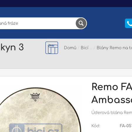
kyn 3
Domů
/
Bicí
/
Blány Remo na 
Remo FA
Ambassa
Úderová blána Remo
Kód:
FA-05