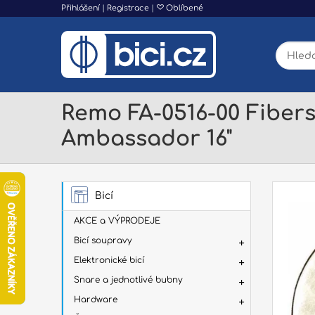
Přihlášení
|
Registrace
|
Oblíbené
Remo FA-0516-00 Fibers
Ambassador 16"
Bicí
AKCE a VÝPRODEJE
Bicí soupravy
Elektronické bicí
Snare a jednotlivé bubny
Hardware