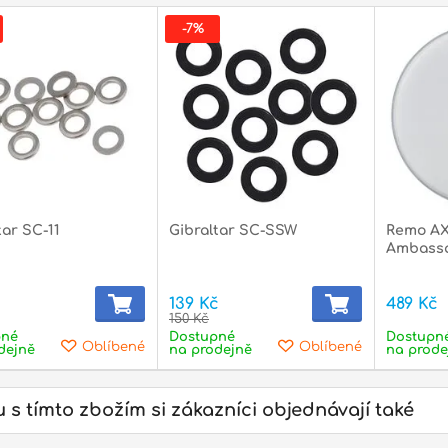
-7%
tar SC-11
Gibraltar SC-SSW
Remo AX-
Ambassa
139 Kč
489 Kč
150 Kč
pné
Dostupné
Dostupn
Oblíbené
Oblíbené
dejně
na prodejně
na prode
itální piana
Pianové stoličky
Pří
dop
 s tímto zbožím si zákazníci objednávají také
stické
Elektrické
Uku
ary
kytary
man