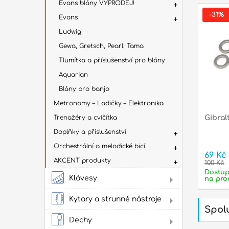
Evans blány VÝPRODEJ!
-31%
Evans
Ludwig
Gewa, Gretsch, Pearl, Tama
Tlumítka a příslušenství pro blány
Aquarian
Blány pro banjo
Metronomy – Ladičky – Elektronika
Trenažéry a cvičítka
Gibral
Doplňky a příslušenství
Orchestrální a melodické bicí
69 Kč
AKCENT produkty
100 Kč
Dostu
Klávesy
na pro
Dig
Kytary a strunné nástroje
Spolu
Aku
kyt
Dechy