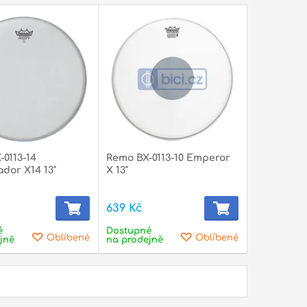
0113-14
Remo BX-0113-10 Emperor
dor X14 13"
X 13"
639 Kč
é
Dostupné
Oblíbené
Oblíbené
jně
na prodejně
slušenství a
Akordeony
lňky
lele a
Basové kytary
doliny
Komba a zesilovače