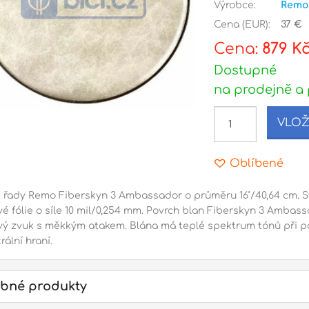
Výrobce:
Remo
Cena (EUR):
37 €
Cena:
879 K
Dostupné
na prodejně a 
VLOŽ
Oblíbené
z řady Remo Fiberskyn 3 Ambassador o průměru 16"/40,64 cm. St
é fólie o síle 10 mil/0,254 mm. Povrch blan Fiberskyn 3 Ambassa
vý zvuk s měkkým atakem. Blána má teplé spektrum tónů při pou
rální hraní.
bné produkty