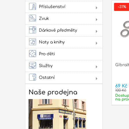
Flé
Klas
Příslušenství
-31%
kyta
Sto
Stru
Žes
Zvuk
přís
Jam
cvi
Dárkové předměty
Obl
Oba
Noty a knihy
Lad
Lit
Zes
kap
ako
Pro děti
pow
Gibral
Služby
Lit
Pro
Ostatní
Dár
69 Kč
Not
100 Kč
Naše prodejna
Dostu
Rep
na pro
mon