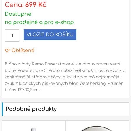
s
Cena:
699 Kč
d
Dostupné
na prodejně a pro e-shop
l
VLOŽIT DO KOŠÍKU
Adresa
n
Seifertova 69,
Oblíbené
B
Praha 3 - 130 00 (
mapa
)
z
gsm.: +420 777 888 408
Blána z řady Remo Powerstroke 4. Je dvouvrstvou verzí
blány Powerstroke 3. Proto nabízí větší odolnost a výdrž a
gsm.: +420 777 888 088
konkrétnější středové tóny, díky kterým má nejtemnější
R
tel.: +420 222 782 732
zvuk z klasických pískovaných blan Weatherking. Průměr
email:
prodejna@bici.cz
blány 12"/30,5 cm.
m
Otevírací doba
pondělí – pátek :
10:00 – 18:00
Podobné produkty
sobota :
ZAVŘENO
neděle :
ZAVŘENO