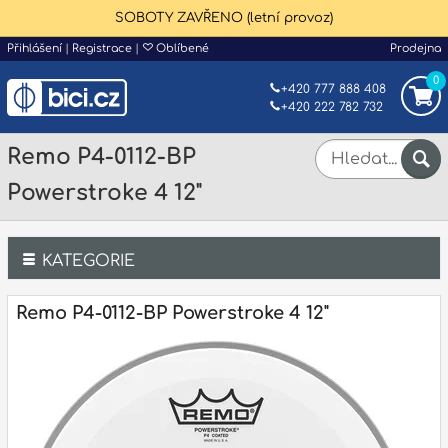
SOBOTY ZAVŘENO (letní provoz)
Přihlášení
|
Registrace
|
Oblíbené
Prodejna
0
+420 777 888 408
+420 222 782 732
Remo P4-0112-BP
Powerstroke 4 12"
KATEGORIE
Bicí
Remo P4-0112-BP Powerstroke 4 12"
Klávesy
Kytary a strunné nástroje
Dechy