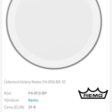
Příslušenství
Zvuk
Dárkové předměty
A
Noty a knihy
Pro děti
Služby
Ostatní
Úderová blána Remo P4-0112-BP, 12"
P
Naše prodejna
Kód:
P4-0112-BP
D
p
p
Výrobce:
Remo
k
Cena (EUR):
29 €
S