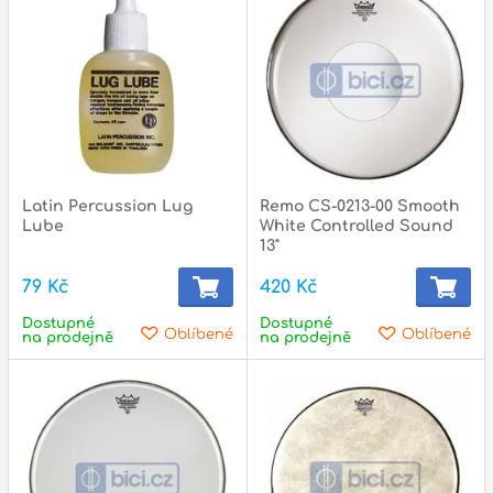
státní svátky :
ZAVŘENO
N
p
p
Latin Percussion Lug
Remo CS-0213-00 Smooth
Lube
White Controlled Sound
13"
79 Kč
420 Kč
Dostupné
Dostupné
Oblíbené
Oblíbené
na prodejně
na prodejně