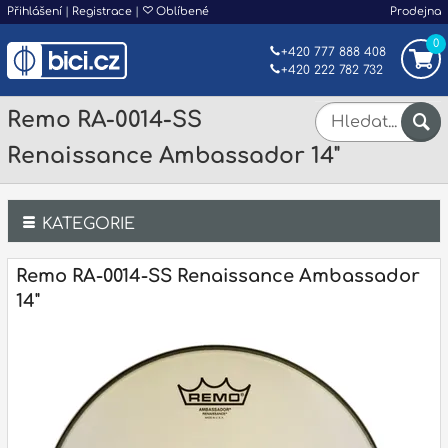
Přihlášení
|
Registrace
|
Oblíbené
Prodejna
0
+420 777 888 408
+420 222 782 732
Remo RA-0014-SS
Renaissance Ambassador 14"
KATEGORIE
Bicí
Remo RA-0014-SS Renaissance Ambassador
14"
Klávesy
Kytary a strunné nástroje
Dechy