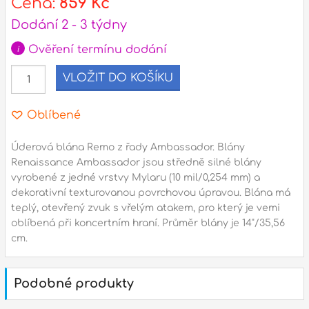
Cena:
859 Kč
Dodání 2 - 3 týdny
l
i
Ověření termínu dodání
Adresa
VLOŽIT DO KOŠÍKU
n
Seifertova 69,
B
Praha 3 - 130 00 (
mapa
)
z
Oblíbené
gsm.: +420 777 888 408
gsm.: +420 777 888 088
Úderová blána Remo z řady Ambassador. Blány
R
Renaissance Ambassador jsou středně silné blány
tel.: +420 222 782 732
vyrobené z jedné vrstvy Mylaru (10 mil/0,254 mm) a
email:
prodejna@bici.cz
m
dekorativní texturovanou povrchovou úpravou. Blána má
Otevírací doba
teplý, otevřený zvuk s vřelým atakem, pro který je vemi
pondělí – pátek :
10:00 – 18:00
oblíbená při koncertním hraní. Průměr blány je 14"/35,56
cm.
sobota :
ZAVŘENO
neděle :
ZAVŘENO
Podobné produkty
státní svátky :
ZAVŘENO
N