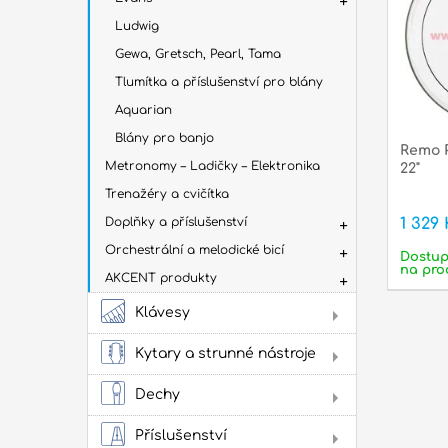
Ludwig
Gewa, Gretsch, Pearl, Tama
Tlumítka a příslušenství pro blány
Aquarian
Blány pro banjo
Remo P
Metronomy – Ladičky – Elektronika
22"
Trenažéry a cvičítka
Doplňky a příslušenství
1 329 
Orchestrální a melodické bicí
Dostu
na pro
AKCENT produkty
Klávesy
Dig
Kytary a strunné nástroje
Aku
kyt
Dechy
Flé
Klas
Příslušenství
kyta