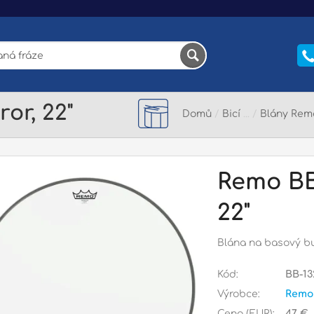
or, 22"
Domů
/
Bicí
/
Blány Rem
Remo BB
22"
Blána na basový bu
Kód:
BB-13
Výrobce:
Remo
Cena (EUR):
47 €