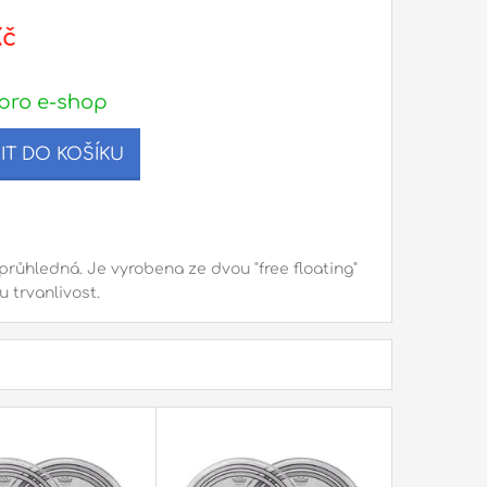
Kč
pro e-shop
IT DO KOŠÍKU
růhledná. Je vyrobena ze dvou "free floating"
 trvanlivost.