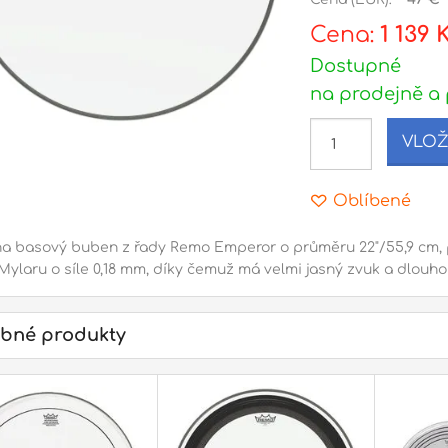
Cena:
1 139 
Dostupné
na prodejně a 
VLOŽ
Oblíbené
na basový buben z řady Remo Emperor o průměru 22"/55,9 cm, p
Mylaru o síle 0,18 mm, díky čemuž má velmi jasný zvuk a dlouhou
bné produkty