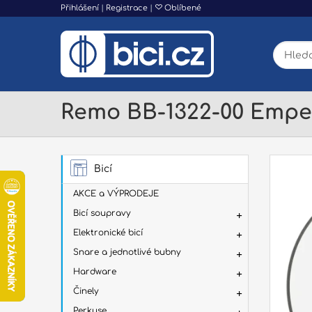
Přihlášení
|
Registrace
|
Oblíbené
Remo BB-1322-00 Emper
Bicí
AKCE a VÝPRODEJE
Bicí soupravy
Elektronické bicí
Snare a jednotlivé bubny
Hardware
Činely
Perkuse