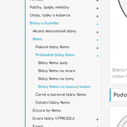
Paličky, špejle, metličky
Obaly, tašky a koberce
Blány a tlumítka
Akcent ekonomické blány
Remo
Pískové blány Remo
Průhledné blány Remo
Blány Remo sady
Blána 
Blány Remo na snare
vrstev 
Blány Remo na tomy
Blány Remo na basový buben
Podo
Černé a barevné blány Remo
Ostatní blány Remo
Encore by Remo
Evans blány VÝPRODEJ!
Evans