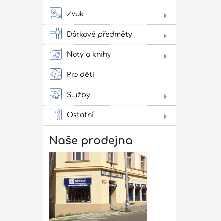
Sto
Stru
Žes
Zvuk
přís
Jam
cvi
Dárkové předměty
Obl
Oba
Noty a knihy
Lad
Lit
Zes
kap
ako
Pro děti
pow
Služby
Lit
Pro
Ostatní
Dár
Not
Naše prodejna
Rep
mon