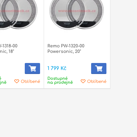
-1318-00
Remo PW-1320-00
ic, 18"
Powersonic, 20"
1 799 Kč
é
Dostupné
Oblíbené
Oblíbené
jně
na prodejně
slušenství a
Akordeony
lňky
lele a
Basové kytary
doliny
Komba a zesilovače
ťalky
Ostatní
Basové reproboxy
Struny
ele
Mandolíny
na basové kytary
Basové
lušenství pro ukulele