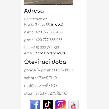
Adresa
Seifertova 69,
Praha 3 - 130 00 (
mapa
)
gsm.: +420 777 888 408
gsm.: +420 777 888 088
tel.: +420 222 782 732
email:
prodejna@bici.cz
Otevírací doba
pondělí – pátek :
10:00 – 18:00
sobota :
ZAVŘENO
neděle :
ZAVŘENO
státní svátky :
ZAVŘENO