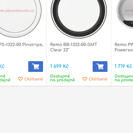
S-1322-00 Pinstripe,
Remo BB-1322-00-SMT
Remo PW
Clear 22"
Powerson
Kč
1 699 Kč
1 719 Kč
pné
Dostupné
Dostupn
Oblíbené
Oblíbené
dejně
na prodejně
na prode
itální piana
Pianové stoličky
Pří
dop
stické
Elektrické
Uku
ary
kytary
man
tny
Foukací harmoniky
Píš
ické kytary
Western
Elektrické kytary Hamer
Ukul
ry
Akustická komba
Elektrické kytary Ibanez
Přís