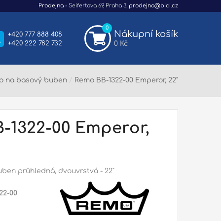
Prodejna
- Seifertova 69, Praha 3,
prodejna@bici.cz
0
Nákupní košík
+420 777 888 408
+420 222 782 732
0 Kč
o na basový buben
/
Remo BB-1322-00 Emperor, 22"
-1322-00 Emperor,
ben průhledná, dvouvrstvá - 22"
22-00