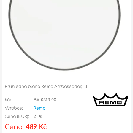
Příslušenství
Zvuk
Dárkové předměty
A
Noty a knihy
Pro děti
Služby
Ostatní
Průhledná blána Remo Ambassador, 13"
P
Naše prodejna
Kód:
BA-0313-00
D
p
p
Výrobce:
Remo
k
Cena (EUR):
21 €
S
s
Cena:
489 Kč
d