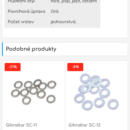
Hudební styl
rock, pop, jazz, ostatní
p
Povrchová úprava
čirá
Počet vrstev
jednovrstvá
p
Podobné produkty
-31%
-8%
Gibraltar SC-11
Gibraltar SC-12