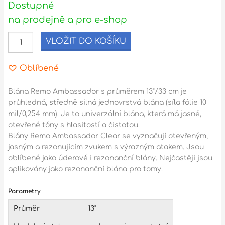
Dostupné
na prodejně a pro e-shop
l
VLOŽIT DO KOŠÍKU
Adresa
n
Seifertova 69,
Oblíbené
B
Praha 3 - 130 00 (
mapa
)
z
gsm.: +420 777 888 408
Blána Remo Ambassador s průměrem 13"/33 cm je
průhledná, středně silná jednovrstvá blána (síla fólie 10
gsm.: +420 777 888 088
mil/0,254 mm). Je to univerzální blána, která má jasné,
R
tel.: +420 222 782 732
otevřené tóny s hlasitostí a čistotou.
email:
prodejna@bici.cz
Blány Remo Ambassador Clear se vyznačují otevřeným,
m
Otevírací doba
jasným a rezonujícím zvukem s výrazným atakem. Jsou
oblíbené jako úderové i rezonanční blány. Nejčastěji jsou
pondělí – pátek :
10:00 – 18:00
aplikovány jako rezonanční blána pro tomy.
sobota :
ZAVŘENO
Parametry
neděle :
ZAVŘENO
Průměr
13"
státní svátky :
ZAVŘENO
N