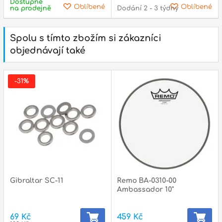
Dostupné
Oblíbené
Oblíbené
na prodejně
Dodání 2 - 3 týdny
Spolu s tímto zbožím si zákazníci
objednávají také
-31%
Gibraltar SC-11
Remo BA-0310-00
Ambassador 10"
69 Kč
459 Kč