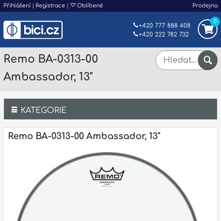
Přihlášení
|
Registrace
|
Oblíbené
Prodejna
0
+420 777 888 408
+420 222 782 732
Remo BA-0313-00
Ambassador, 13"
KATEGORIE
Bicí
Remo BA-0313-00 Ambassador, 13"
Klávesy
Kytary a strunné nástroje
Dechy