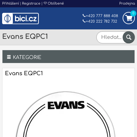
Přihlášení
|
Registrace
|
Oblíbené
Prodejna
0
+420 777 888 408
+420 222 782 732
Evans EQPC1
KATEGORIE
Bicí
Evans EQPC1
Klávesy
Kytary a strunné nástroje
Dechy
Příslušenství