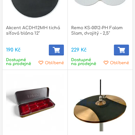
p
Akcent ACDH12MH tichá
Remo KS-0012-PH Falam
síťová blána 12"
Slam, dvojitý - 2,5"
190 Kč
229 Kč
Dostupné
Dostupné
Oblíbené
Oblíbené
na prodejně
na prodejně