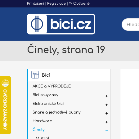
Přihlášení
|
Registrace
|
Oblíbené
Činely, strana 19
Bicí
AKCE a VÝPRODEJE
Bicí soupravy
Elektronické bicí
Snare a jednotlivé bubny
Hardware
Činely
Mistral