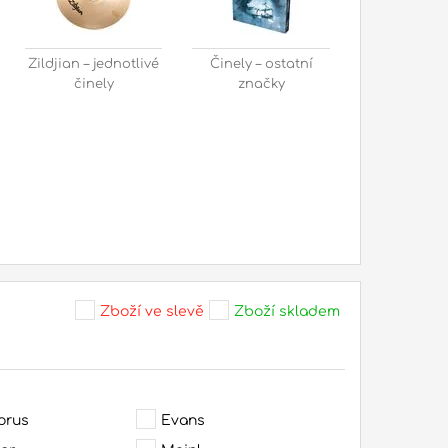
Zildjian – jednotlivé
Činely – ostatní
činely
značky
Zboží ve slevě
Zboží skladem
orus
Evans