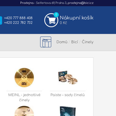
Prodejna
- Seifertova 69, Praha 3,
prodejna@bici.cz
0
Nákupní košík
+420 777 888 408
+420 222 782 732
0 Kč
Domů
/
Bicí
/
Činely
MEINL - jednotlivé
Paiste – sady činelů
činely