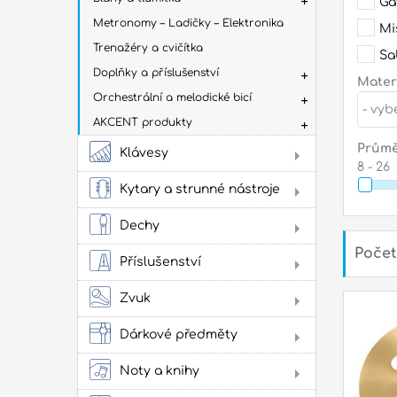
Ga
Metronomy – Ladičky – Elektronika
Mi
Trenažéry a cvičítka
Sa
Doplňky a příslušenství
Materi
Orchestrální a melodické bicí
- vyb
AKCENT produkty
Průmě
Klávesy
8
26
Dig
Kytary a strunné nástroje
Aku
kyt
Dechy
Flé
Počet
Klas
Příslušenství
kyta
Sto
Stru
Žes
Zvuk
přís
Jam
cvi
Dárkové předměty
Obl
Oba
Noty a knihy
Lad
Lit
Zes