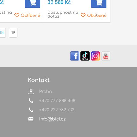
Kč
32 580 Kč
ost na
Dostupnost na
Oblíbené
Oblíbené
dotaz
18
19
Kontakt
Praha
+420 777 888 408
+420 222 782 732
info@bici.cz