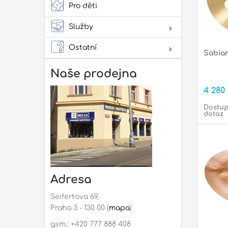
kap
ako
Pro děti
pow
Služby
Lit
Pro
Ostatní
Sabian
Dár
Not
Naše prodejna
Rep
4 280
mon
Dostup
dotaz
Adresa
Seifertova 69,
Praha 3 - 130 00 (
mapa
)
gsm.: +420 777 888 408