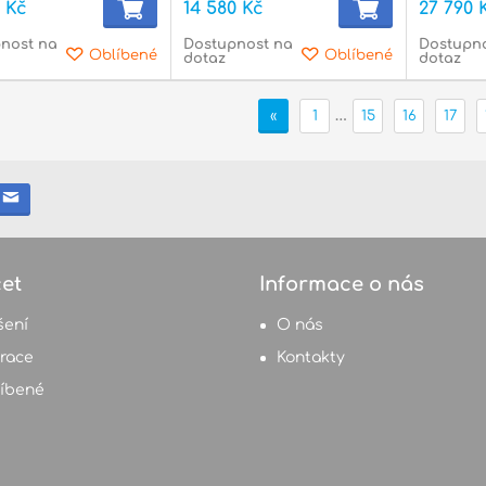
0 Kč
14 580 Kč
27 790 
nost na
Dostupnost na
Dostupn
Oblíbené
Oblíbené
dotaz
dotaz
…
«
1
15
16
17
et
Informace o nás
šení
O nás
trace
Kontakty
íbené