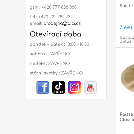
Paiste
gsm.: +420 777 888 088
tel.: +420 222 782 732
email:
prodejna@bici.cz
7 690
Otevírací doba
Dostup
dotaz
pondělí – pátek :
10:00 – 18:00
sobota :
ZAVŘENO
neděle :
ZAVŘENO
státní svátky :
ZAVŘENO
Paiste
Classi