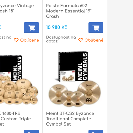
yzance Vintage
Paiste Formula 602
ash 18"
Modern Essential 19"
Crash
č
10 980 Kč
ost na
Dostupnost na
Oblíbené
Oblíbené
dotaz
C4680-TRB
Meinl BT-CS2 Byzance
 Custom Triple
Traditional Complete
et
Cymbal Set