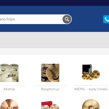
Mistral
Bosphorus
MEINL - sady činelů