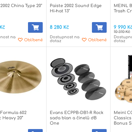
 2002 China Type 20"
Paiste 2002 Sound Edge
MEINL B
Hi-hat 13"
Trash Cr
 Kč
8 280 Kč
9 990 K
10 310 Kč
nost na
Dostupnost na
Dostupn
Oblíbené
Oblíbené
dotaz
dotaz
 Formula 602
Evans ECPPB-DB1-R Rock
Meinl C
c Heavy 20”
sada blan a činelů dB
Classics
One
Bonus S