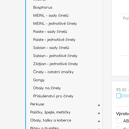
Bosphorus
MEINL - sady činelů
Pai
MEINL - jednotlivé činely
Paiste – sady činelů
Paiste – jednotlivé činely
Sabian – sady činelů
Sabian – jednotlivé činely
Zildjian – jednotlivé činely
Činely – ostatní značky
Gongy
Obaly na činely
95 Kč
Příslušenství pro činely
Perkuse
Paličky, špejle, metličky
Výrob
Obaly, tašky a koberce
AB
Blány a tlumítka