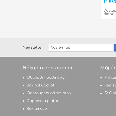
12 58
Dostup
dotaz
Newsletter
Nákup a odstoupení
Můj úč
Obchodní podmínky
Přihlá
Jak nakupovat
Regis
Odstoupení od smlouvy
Obl
Doprava a platba
Reklamace