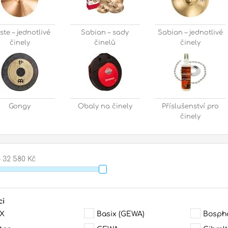
ste – jednotlivé
Sabian – sady
Sabian – jednotlivé
činely
činelů
činely
Gongy
Obaly na činely
Příslušenství pro
činely
32 580 Kč
ci
X
Basix (GEWA)
Bosph