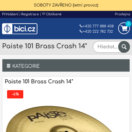
SOBOTY ZAVŘENO (letní provoz)
Přihlášení
|
Registrace
|
Oblíbené
Prodejna
0
+420 777 888 408
+420 222 782 732
Paiste 101 Brass Crash 14"
KATEGORIE
Bicí
Paiste 101 Brass Crash 14"
Klávesy
-6%
Kytary a strunné nástroje
Dechy