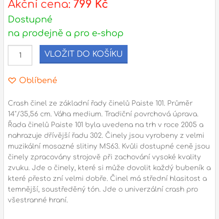
Akční cena:
799 Kč
Dostupné
l
na prodejně a pro e-shop
Adresa
VLOŽIT DO KOŠÍKU
n
Seifertova 69,
B
Praha 3 - 130 00 (
mapa
)
z
Oblíbené
gsm.: +420 777 888 408
gsm.: +420 777 888 088
Crash činel ze základní řady činelů Paiste 101. Průměr
R
14"/35,56 cm. Váha medium. Tradiční povrchová úprava.
tel.: +420 222 782 732
Řada činelů Paiste 101 byla uvedena na trh v roce 2005 a
email:
prodejna@bici.cz
m
nahrazuje dřívější řadu 302. Činely jsou vyrobeny z velmi
Otevírací doba
muzikální mosazné slitiny MS63. Kvůli dostupné ceně jsou
činely zpracovány strojově při zachování vysoké kvality
pondělí – pátek :
10:00 – 18:00
zvuku. Jde o činely, které si může dovolit každý bubeník a
sobota :
ZAVŘENO
které přesto zní velmi dobře. Činel má střední hlasitost a
neděle :
ZAVŘENO
temnější, soustředěný tón. Jde o univerzální crash pro
všestranné hraní.
státní svátky :
ZAVŘENO
N