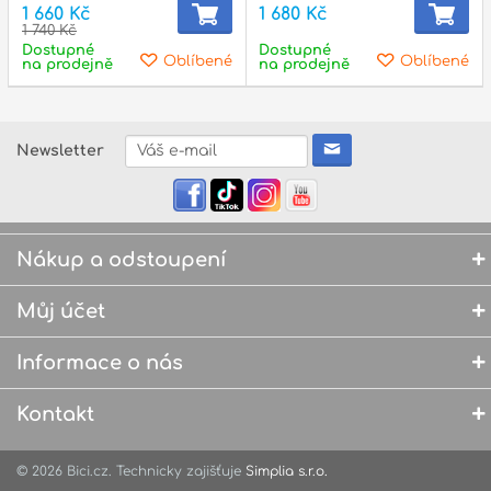
1 660 Kč
1 680 Kč
1 740 Kč
Dostupné
Dostupné
Oblíbené
Oblíbené
na prodejně
na prodejně
Newsletter
Nákup a odstoupení
Můj účet
Informace o nás
Kontakt
© 2026 Bici.cz. Technicky zajišťuje
Simplia s.r.o.