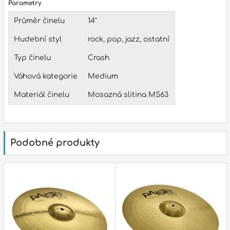
Parametry
p
Průměr činelu
14"
Hudební styl
rock, pop, jazz, ostatní
p
Typ činelu
Crash
Váhová kategorie
Medium
Materiál činelu
Mosazná slitina MS63
Podobné produkty