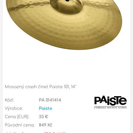
Příslušenství
Zvuk
Dárkové předměty
A
Noty a knihy
Pro děti
Služby
Ostatní
Mosazný crash činel Paiste 101, 14"
P
Naše prodejna
Kód:
PA 0141414
D
p
p
Výrobce:
Paiste
k
Cena (EUR):
33 €
S
s
Původní cena:
849 Kč
d