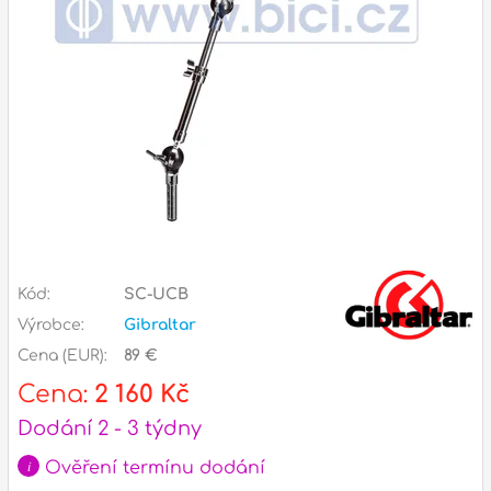
Zvuk
Dárkové předměty
A
Noty a knihy
Pro děti
Služby
Ostatní
Kód:
SC-UCB
P
Výrobce:
Gibraltar
Naše prodejna
D
p
p
Cena (EUR):
89 €
k
Cena:
2 160 Kč
S
s
Dodání 2 - 3 týdny
d
i
Ověření termínu dodání