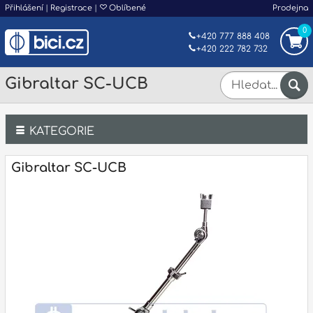
Přihlášení
|
Registrace
|
Oblíbené
Prodejna
0
+420 777 888 408
+420 222 782 732
Gibraltar SC-UCB
KATEGORIE
Bicí
Gibraltar SC-UCB
Klávesy
Kytary a strunné nástroje
Dechy
Příslušenství