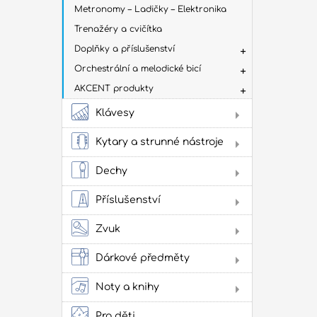
Metronomy – Ladičky – Elektronika
Trenažéry a cvičítka
Doplňky a příslušenství
Orchestrální a melodické bicí
AKCENT produkty
Klávesy
Dig
Kytary a strunné nástroje
Aku
kyt
Dechy
Flé
Klas
Příslušenství
kyta
Sto
Stru
Žes
Zvuk
přís
Jam
cvi
Dárkové předměty
Obl
Oba
Noty a knihy
Lad
Lit
Zes
kap
ako
Pro děti