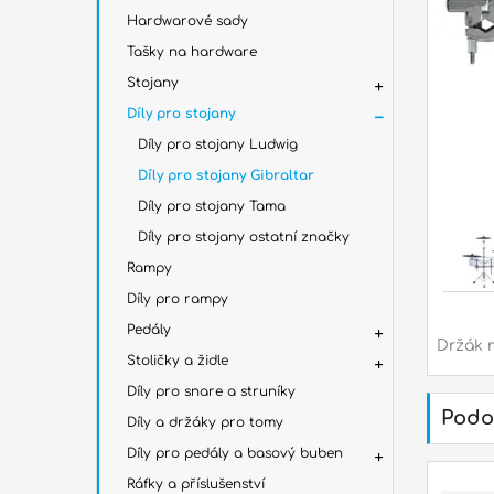
Hardwarové sady
Tašky na hardware
Stojany
Díly pro stojany
Díly pro stojany Ludwig
Díly pro stojany Gibraltar
Díly pro stojany Tama
Díly pro stojany ostatní značky
Rampy
Díly pro rampy
Pedály
Držák m
Stoličky a židle
Díly pro snare a struníky
Podo
Díly a držáky pro tomy
Díly pro pedály a basový buben
Ráfky a příslušenství