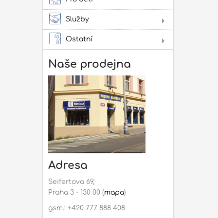
pow
Služby
Lit
Pro
Ostatní
Dár
Not
Naše prodejna
Rep
mon
Adresa
Seifertova 69,
Praha 3 - 130 00 (
mapa
)
gsm.: +420 777 888 408