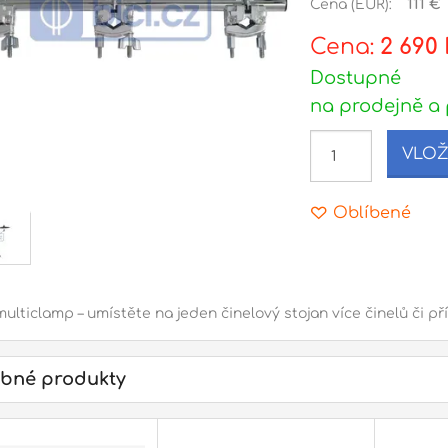
Cena (EUR):
111 €
Cena:
2 690 
Dostupné
na prodejně a 
VLOŽ
Oblíbené
ulticlamp – umístěte na jeden činelový stojan více činelů či pří
bné produkty