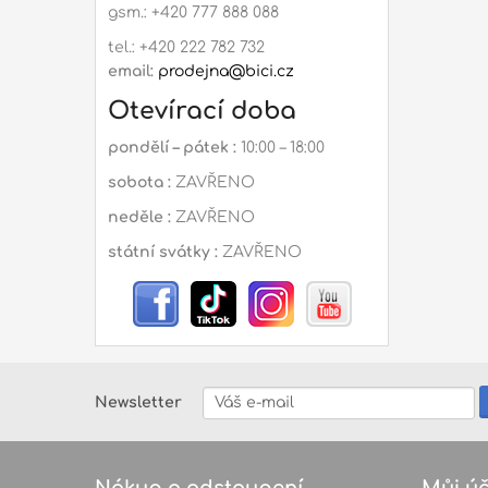
gsm.: +420 777 888 088
tel.: +420 222 782 732
email:
prodejna@bici.cz
Otevírací doba
pondělí – pátek :
10:00 – 18:00
sobota :
ZAVŘENO
neděle :
ZAVŘENO
státní svátky :
ZAVŘENO
Newsletter
Nákup a odstoupení
Můj úč