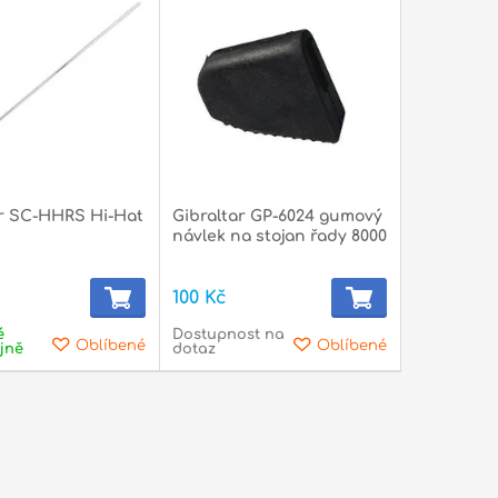
ar SC-HHRS Hi-Hat
Gibraltar GP-6024 gumový
návlek na stojan řady 8000
100 Kč
é
Dostupnost na
Oblíbené
Oblíbené
jně
dotaz