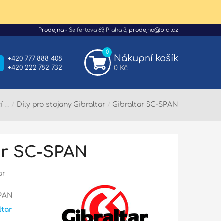
Prodejna
- Seifertova 69, Praha 3,
prodejna@bici.cz
0
Nákupní košík
+420 777 888 408
+420 222 782 732
0 Kč
í
/
Díly pro stojany Gibraltar
/
Gibraltar SC-SPAN
ar SC-SPAN
ar
PAN
ltar