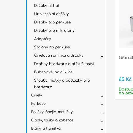
Držáky hi-hat
Univerzální držáky
Držáky pro perkuse
Držáky pro mikrofony
Adaptéry
Stojany na perkuse
Činelová ramínka a držáky
Gibral
Drobný hardware a příslušenství
Bubenické ladicí klíče
65 Kč
Šrouby, matky a podložky pro
hardware
Dostu
na pro
Činely
Perkuse
Paličky, špejle, metličky
Obaly, tašky a koberce
Blány a tlumítka