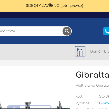
SOBOTY ZAVŘENO (letní provoz)
Domů
/
Bic
Gibralt
Multiclamp Gibralt
Kód:
SC-S
Výrobce:
Gibra