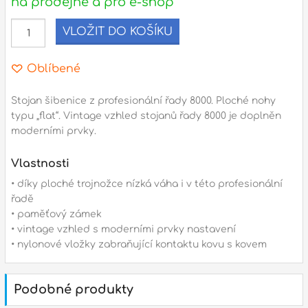
na prodejně a pro e-shop
l
VLOŽIT DO KOŠÍKU
Adresa
n
Seifertova 69,
Oblíbené
B
Praha 3 - 130 00 (
mapa
)
z
gsm.: +420 777 888 408
Stojan šibenice z profesionální řady 8000. Ploché nohy
typu „flat“. Vintage vzhled stojanů řady 8000 je doplněn
gsm.: +420 777 888 088
moderními prvky.
R
tel.: +420 222 782 732
email:
prodejna@bici.cz
Vlastnosti
m
Otevírací doba
• díky ploché trojnožce nízká váha i v této profesionální
pondělí – pátek :
10:00 – 18:00
řadě
• paměťový zámek
sobota :
ZAVŘENO
• vintage vzhled s moderními prvky nastavení
neděle :
ZAVŘENO
• nylonové vložky zabraňující kontaktu kovu s kovem
státní svátky :
ZAVŘENO
N
Podobné produkty
p