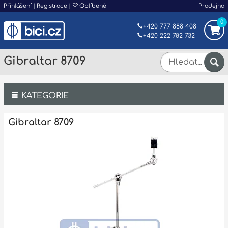
Přihlášení
|
Registrace
|
Oblíbené
Prodejna
0
+420 777 888 408
+420 222 782 732
Gibraltar 8709
KATEGORIE
Bicí
Gibraltar 8709
Klávesy
Kytary a strunné nástroje
Dechy
Příslušenství