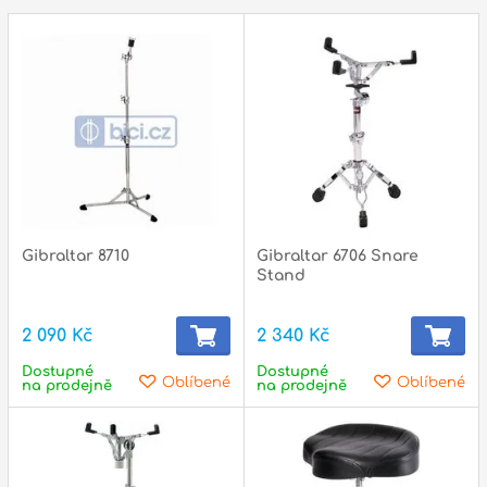
p
Gibraltar 8710
Gibraltar 6706 Snare
Stand
2 090 Kč
2 340 Kč
Dostupné
Dostupné
Oblíbené
Oblíbené
na prodejně
na prodejně