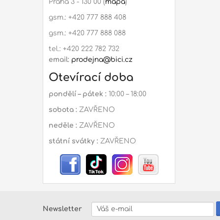
Praha 3 - 130 00 (
mapa
)
gsm.: +420 777 888 408
gsm.: +420 777 888 088
tel.: +420 222 782 732
email:
prodejna@bici.cz
Otevírací doba
pondělí – pátek :
10:00 – 18:00
sobota :
ZAVŘENO
neděle :
ZAVŘENO
státní svátky :
ZAVŘENO
Newsletter