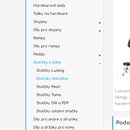
Hardwarové sady
Tašky na hardware
Stojany
Díly pro stojany
Rampy
Díly pro rampy
Pedály
Stoličky a židle
Stoličky Ludwig
Stoličky Gibraltar
Stoličky Pearl
Luxusn
Stoličky Tama
okraje.
Stoličky DW a PDP
bedern
Stoličky ostatní značky
Díly pro snare a struníky
Podo
Díly a držáky pro tomy