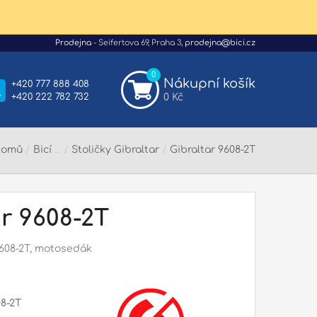
Prodejna
- Seifertova 69, Praha 3,
prodejna@bici.cz
0
Nákupní košík
+420 777 888 408
+420 222 782 732
0 Kč
Domů
/
Bicí
/
Stoličky Gibraltar
/
Gibraltar 9608-2T
r 9608-2T
9608-2T, motosedák
8-2T