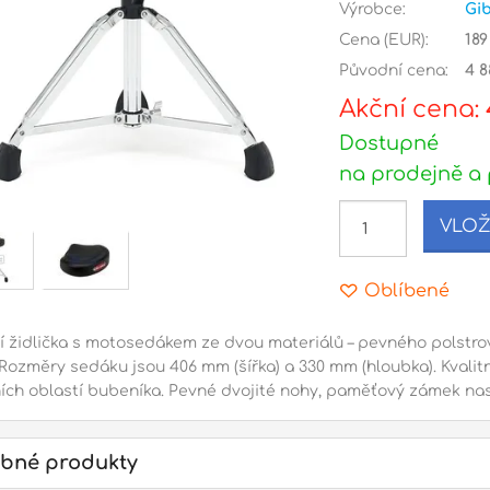
Výrobce:
Gib
Cena (EUR):
189
Původní cena:
4 8
Akční cena:
Dostupné
na prodejně a 
VLOŽ
Oblíbené
í židlička s motosedákem ze dvou materiálů – pevného polstr
 Rozměry sedáku jsou 406 mm (šířka) a 330 mm (hloubka). Kvalitn
ích oblastí bubeníka. Pevné dvojité nohy, paměťový zámek nas
bné produkty