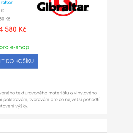
raltar
 €
80 Kč
4 580 Kč
pro e-shop
IT DO KOŠÍKU
ovaného texturovaného materiálu a vinylového
í polstrování, tvarování pro co největší pohodlí
tavení výšky.