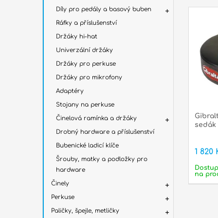
Díly pro pedály a basový buben
Ráfky a příslušenství
Držáky hi-hat
Univerzální držáky
Držáky pro perkuse
Držáky pro mikrofony
Adaptéry
Stojany na perkuse
Gibral
Činelová ramínka a držáky
sedák
Drobný hardware a příslušenství
Bubenické ladicí klíče
1 820 
Šrouby, matky a podložky pro
Dostu
hardware
na pro
Činely
Perkuse
Paličky, špejle, metličky