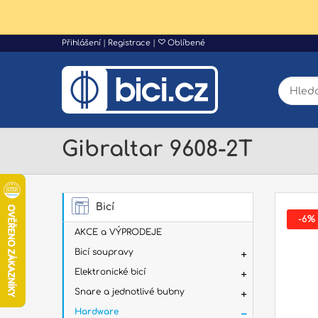
Přihlášení
|
Registrace
|
Oblíbené
Gibraltar 9608-2T
Bicí
-6%
AKCE a VÝPRODEJE
Bicí soupravy
Elektronické bicí
Snare a jednotlivé bubny
Hardware