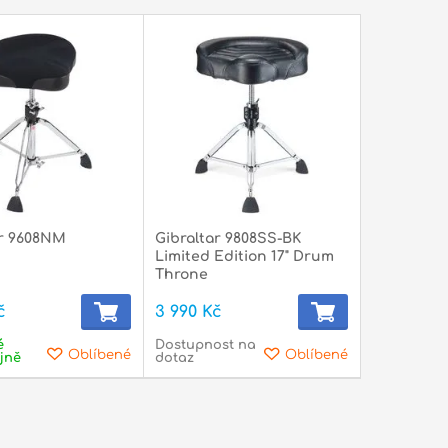
ar 9608NM
Gibraltar 9808SS-BK
Limited Edition 17" Drum
Throne
č
3 990 Kč
é
Dostupnost na
Oblíbené
Oblíbené
jně
dotaz