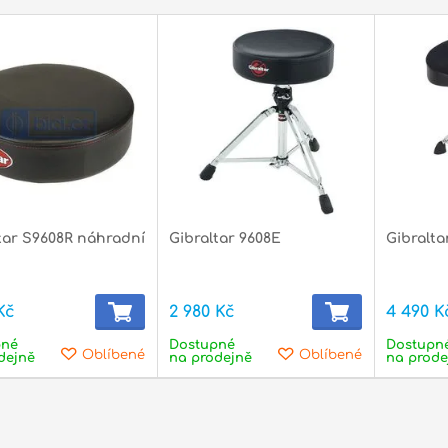
tar S9608R náhradní
Gibraltar 9608E
Gibralt
Kč
2 980 Kč
4 490 K
pné
Dostupné
Dostupn
Oblíbené
Oblíbené
dejně
na prodejně
na prode