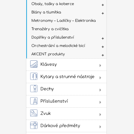
Obaly, tašky a koberce
Blány a tlumítka
Metronomy – Ladičky – Elektronika
Trenažéry a cvičítka
Doplňky a příslušenství
Orchestrální a melodické bicí
AKCENT produkty
Klávesy
Dig
Kytary a strunné nástroje
Aku
kyt
Dechy
Flé
Klas
Příslušenství
kyta
Sto
Stru
Žes
Zvuk
přís
Jam
cvi
Dárkové předměty
Obl