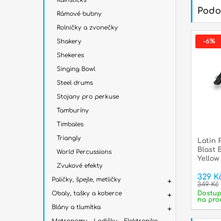
Rainsticks
Podo
Rámové bubny
Rolničky a zvonečky
Shakery
-6%
Shekeres
Singing Bowl
Steel drums
Stojany pro perkuse
Tamburíny
Timbales
Triangly
Latin 
Blast 
World Percussions
Yellow
Zvukové efekty
329 K
Paličky, špejle, metličky
349 Kč
Obaly, tašky a koberce
Dostu
na pro
Blány a tlumítka