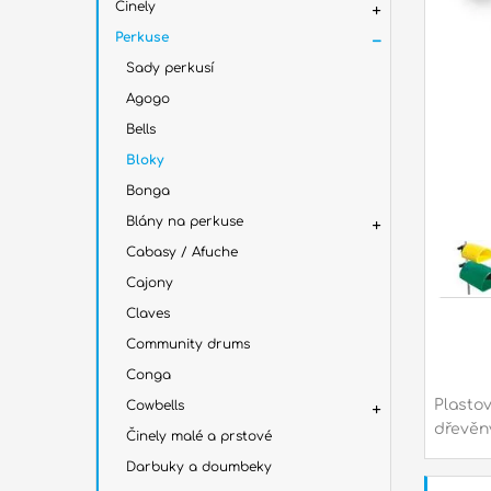
Činely
Perkuse
Sady perkusí
Agogo
Bells
Bloky
Bonga
Blány na perkuse
Cabasy / Afuche
Cajony
Claves
Community drums
Conga
Plastov
Cowbells
dřevěný
Činely malé a prstové
Darbuky a doumbeky