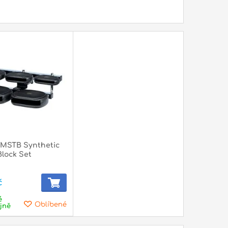
MSTB Synthetic
lock Set
č
é
Oblíbené
jně