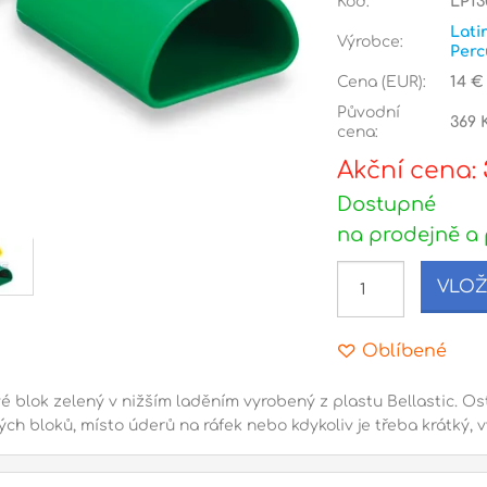
Kód:
LP13
Lati
Výrobce:
Perc
Cena (EUR):
14 €
Původní
369 
cena:
Akční cena:
Dostupné
na prodejně a 
VLOŽ
Oblíbené
é blok zelený v nižším laděním vyrobený z plastu Bellastic. Os
ch bloků, místo úderů na ráfek nebo kdykoliv je třeba krátký, 