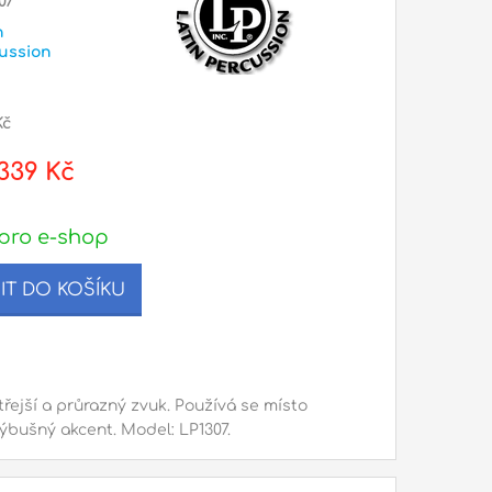
07
n
ussion
Kč
339 Kč
pro e-shop
IT DO KOŠÍKU
třejší a průrazný zvuk. Používá se místo
výbušný akcent. Model: LP1307.