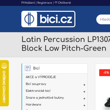
Přihlášení
|
Registrace
|
Oblíbené
Latin Percussion LP1307
Block Low Pitch-Green
Bicí
-8%
AKCE a VÝPRODEJE
Bicí soupravy
Elektronické bicí
Snare a jednotlivé bubny
Hardware