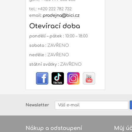
tel.: +420 222 782 732
email:
prodejna@bici.cz
Otevírací doba
pondělí – pátek :
10:00 – 18:00
sobota :
ZAVŘENO
neděle :
ZAVŘENO
státní svátky :
ZAVŘENO
Newsletter
Nákup a odstoupení
Můj úč