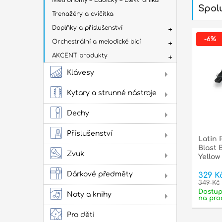
Metronomy – Ladičky – Elektronika
Spolu
Trenažéry a cvičítka
Doplňky a příslušenství
-6%
Orchestrální a melodické bicí
AKCENT produkty
Klávesy
Dig
Kytary a strunné nástroje
Aku
kyt
Dechy
Flé
Klas
Příslušenství
kyta
Latin 
Sto
Stru
Blast 
Žes
Zvuk
Yellow
přís
Jam
cvi
Dárkové předměty
329 K
349 Kč
Obl
Oba
Dostu
Noty a knihy
na pro
Lad
Lit
Zes
kap
ako
Pro děti
pow