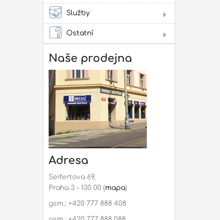
Služby
Lit
Pro
Ostatní
Dár
Not
Naše prodejna
Rep
mon
Adresa
Seifertova 69,
Praha 3 - 130 00 (
mapa
)
gsm.: +420 777 888 408
gsm.: +420 777 888 088