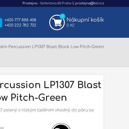
Prodejna
- Seifertova 69, Praha 3,
prodejna@bici.cz
0
Nákupní košík
+420 777 888 408
+420 222 782 732
0 Kč
atin Percussion LP1307 Blast Block Low Pitch-Green
rcussion LP1307 Blast
ow Pitch-Green
07 zelený s nízkým laděním vhodný do páru se