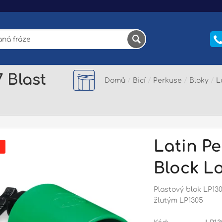
 Blast
Domů
/
Bicí
/
Perkuse
/
Bloky
/
L
Latin Pe
Block L
Plastový blok LP13
žlutým LP1305