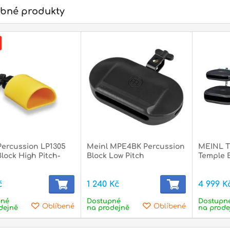
bné produkty
Percussion LP1305
Meinl MPE4BK Percussion
MEINL T
Block High Pitch-
Block Low Pitch
Temple B
č
1 240 Kč
4 999 K
pné
Dostupné
Dostupn
Oblíbené
Oblíbené
dejně
na prodejně
na prode