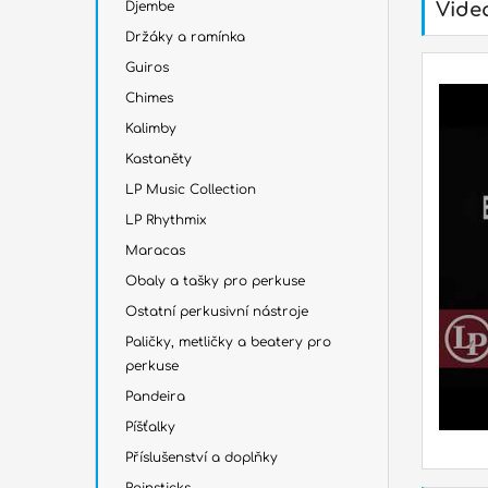
Djembe
Vide
Držáky a ramínka
Guiros
Chimes
Kalimby
Kastaněty
LP Music Collection
LP Rhythmix
Maracas
Obaly a tašky pro perkuse
Ostatní perkusivní nástroje
Paličky, metličky a beatery pro
perkuse
Pandeira
Píšťalky
Příslušenství a doplňky