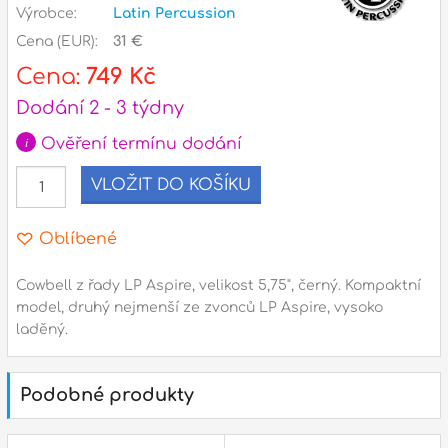
Výrobce:
Latin Percussion
Cena (EUR):
31 €
l
Cena:
749 Kč
Adresa
Dodání 2 - 3 týdny
n
Seifertova 69,
B
Praha 3 - 130 00 (
mapa
)
i
Ověření termínu dodání
z
gsm.: +420 777 888 408
VLOŽIT DO KOŠÍKU
gsm.: +420 777 888 088
R
tel.: +420 222 782 732
Oblíbené
email:
prodejna@bici.cz
m
Cowbell z řady LP Aspire, velikost 5,75", černý. Kompaktní
Otevírací doba
model, druhý nejmenší ze zvonců LP Aspire, vysoko
pondělí – pátek :
10:00 – 18:00
laděný.
sobota :
ZAVŘENO
neděle :
ZAVŘENO
Podobné produkty
státní svátky :
ZAVŘENO
N