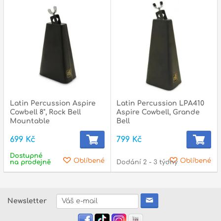
p
p
Latin Percussion Aspire
Latin Percussion LPA410
Cowbell 8", Rock Bell
Aspire Cowbell, Grande
Mountable
Bell
699 Kč
799 Kč
Dostupné
Oblíbené
Oblíbené
na prodejně
Dodání 2 - 3 týdny
Newsletter