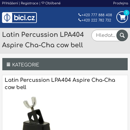
Přihlášení
|
Registrace
|
Oblíbené
Prodejna
0
+420 777 888 408
+420 222 782 732
Latin Percussion LPA404
Aspire Cha-Cha cow bell
KATEGORIE
Bicí
Latin Percussion LPA404 Aspire Cha-Cha
cow bell
Klávesy
Kytary a strunné nástroje
Dechy