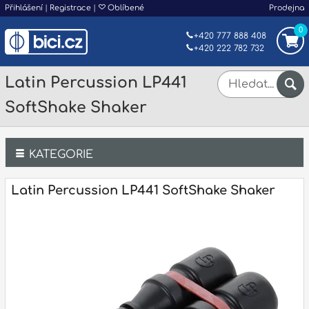
Přihlášení
|
Registrace
|
Oblíbené
Prodejna
0
+420 777 888 408
+420 222 782 732
Latin Percussion LP441
SoftShake Shaker
KATEGORIE
Bicí
Latin Percussion LP441 SoftShake Shaker
Klávesy
Kytary a strunné nástroje
Dechy