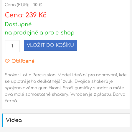
Cena (EUR):
10 €
l
Cena:
239 Kč
Dostupné
Adresa
na prodejně a pro e-shop
n
Seifertova 69,
B
Praha 3 - 130 00 (
mapa
)
VLOŽIT DO KOŠÍKU
z
gsm.: +420 777 888 408
gsm.: +420 777 888 088
Oblíbené
R
tel.: +420 222 782 732
Shaker Latin Percussion. Model ideální pro nahrávání, kde
email:
prodejna@bici.cz
m
se uplatní jeho delikátnější zvuk. Dvojice shakerů je
Otevírací doba
spojena dvěma gumičkami. Stačí gumičky sundat a máte
dva malé samostatné shakery. Vyroben je z plastu. Barva
pondělí – pátek :
10:00 – 18:00
černá.
sobota :
ZAVŘENO
neděle :
ZAVŘENO
Videa
státní svátky :
ZAVŘENO
N