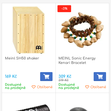
-3%
Meinl SH50 shaker
MEINL Sonic Energy
Kenari Bracelet
169 Kč
309 Kč
319 Kč
Dostupné
Dostupné
Oblíbené
Oblíbené
na prodejně
na prodejně