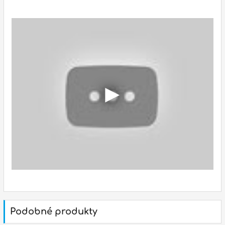
p
p
Podobné produkty