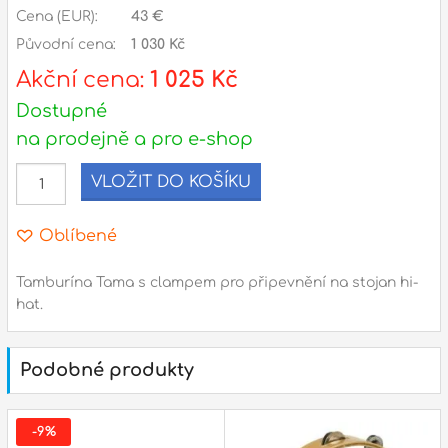
Cena (EUR):
43 €
Původní cena:
1 030 Kč
l
Akční cena:
1 025 Kč
Adresa
Dostupné
n
Seifertova 69,
na prodejně a pro e-shop
B
Praha 3 - 130 00 (
mapa
)
z
gsm.: +420 777 888 408
VLOŽIT DO KOŠÍKU
gsm.: +420 777 888 088
R
Oblíbené
tel.: +420 222 782 732
email:
prodejna@bici.cz
m
Tamburína Tama s clampem pro připevnění na stojan hi-
Otevírací doba
hat.
pondělí – pátek :
10:00 – 18:00
sobota :
ZAVŘENO
Podobné produkty
neděle :
ZAVŘENO
státní svátky :
ZAVŘENO
-9%
N