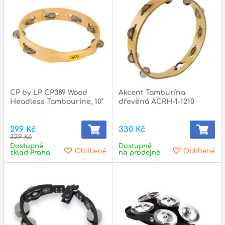
p
p
CP by LP CP389 Wood
Akcent Tamburína
Headless Tambourine, 10"
dřevěná ACRH-1-1210
299 Kč
330 Kč
329 Kč
Dostupné
Dostupné
Oblíbené
Oblíbené
sklad Praha
na prodejně