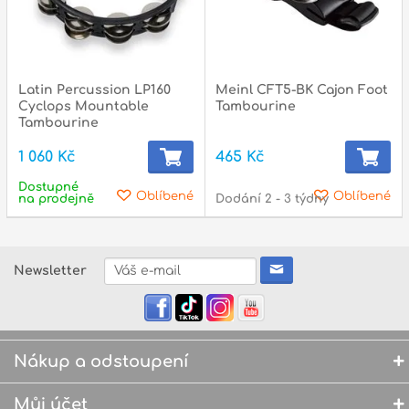
Latin Percussion LP160
Meinl CFT5-BK Cajon Foot
Cyclops Mountable
Tambourine
Tambourine
1 060 Kč
465 Kč
Dostupné
Oblíbené
Oblíbené
na prodejně
Dodání 2 - 3 týdny
Newsletter
Nákup a odstoupení
Můj účet