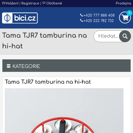
Přihlášení
|
Registrace
|
Oblíbené
Prodejna
0
+420 777 888 408
+420 222 782 732
Tama TJR7 tamburina na
hi-hat
KATEGORIE
Bicí
Tama TJR7 tamburina na hi-hat
Klávesy
Kytary a strunné nástroje
Dechy