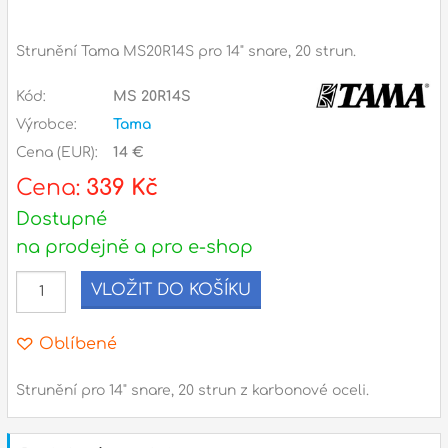
Příslušenství
Strunění Tama MS20R14S pro 14" snare, 20 strun.
Zvuk
Kód:
MS 20R14S
Dárkové předměty
Výrobce:
Tama
A
Noty a knihy
Cena (EUR):
14 €
Cena:
339 Kč
Pro děti
Dostupné
Služby
na prodejně a pro e-shop
VLOŽIT DO KOŠÍKU
Ostatní
P
Naše prodejna
D
Oblíbené
p
p
k
Strunění pro 14" snare, 20 strun z karbonové oceli.
S
s
d