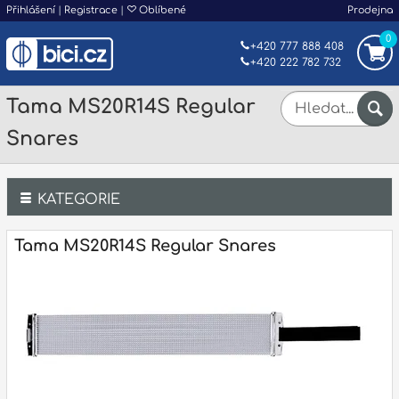
Přihlášení
|
Registrace
|
Oblíbené
Prodejna
0
+420 777 888 408
+420 222 782 732
Tama MS20R14S Regular
Snares
KATEGORIE
Bicí
Tama MS20R14S Regular Snares
Klávesy
Kytary a strunné nástroje
Dechy