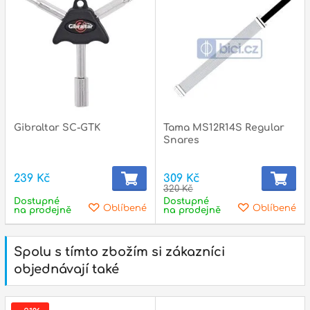
p
p
Gibraltar SC-GTK
Tama MS12R14S Regular
Snares
239 Kč
309 Kč
320 Kč
Dostupné
Dostupné
Oblíbené
Oblíbené
na prodejně
na prodejně
Spolu s tímto zbožím si zákazníci
objednávají také