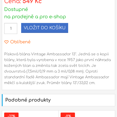
Cena:
549 Kč
Dostupné
l
na prodejně a pro e-shop
Adresa
VLOŽIT DO KOŠÍKU
n
Seifertova 69,
B
Praha 3 - 130 00 (
mapa
)
Oblíbené
z
gsm.: +420 777 888 408
gsm.: +420 777 888 088
Písková blána Vintage Ambassador 13". Jedná se o kopii
blány, která byla vyrobena v roce 1957 jako první náhrada
R
tel.: +420 222 782 732
kožených blan a změnila tak zcela svět bicích. Je
email:
prodejna@bici.cz
dvouvrstvá (7,5mil/0,19 mm a 3 mil/0,08 mm). Oproti
m
Otevírací doba
standardní řadě Ambassador mají Vintage Ambassador
měkčí a kulatější zvuk. Průměr blány 13"/33,02 cm.
pondělí – pátek :
10:00 – 18:00
sobota :
ZAVŘENO
Podobné produkty
neděle :
ZAVŘENO
státní svátky :
ZAVŘENO
N
-31%
-8%