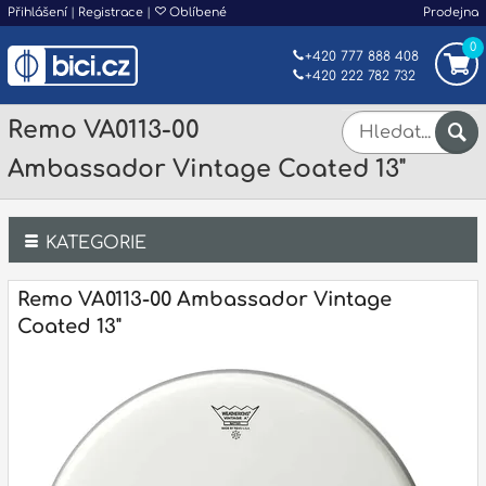
Přihlášení
|
Registrace
|
Oblíbené
Prodejna
0
+420 777 888 408
+420 222 782 732
Remo VA0113-00
Ambassador Vintage Coated 13"
KATEGORIE
Bicí
Remo VA0113-00 Ambassador Vintage
Coated 13"
Klávesy
Kytary a strunné nástroje
Dechy