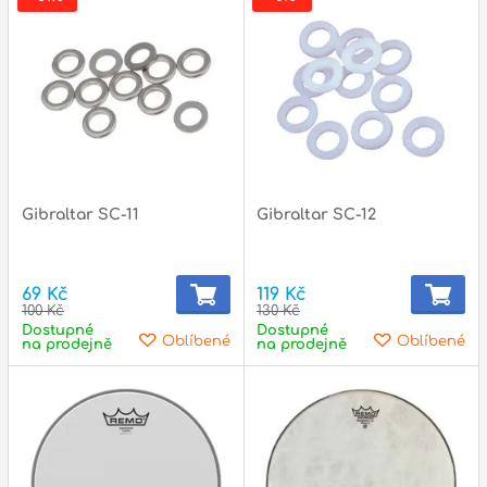
p
p
Gibraltar SC-11
Gibraltar SC-12
69 Kč
119 Kč
100 Kč
130 Kč
Dostupné
Dostupné
Oblíbené
Oblíbené
na prodejně
na prodejně