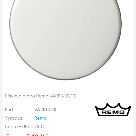
Příslušenství
Zvuk
Dárkové předměty
A
Noty a knihy
Pro děti
Služby
Ostatní
Písková blána Remo VA0113-00, 13".
P
Naše prodejna
D
p
p
Kód:
VA-0113-00
k
Výrobce:
Remo
S
Cena (EUR):
23 €
s
d