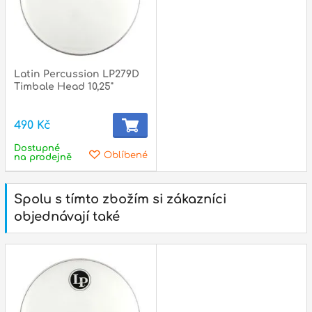
p
Latin Percussion LP279D
p
Timbale Head 10,25"
490 Kč
Dostupné
Oblíbené
na prodejně
Spolu s tímto zbožím si zákazníci
objednávají také