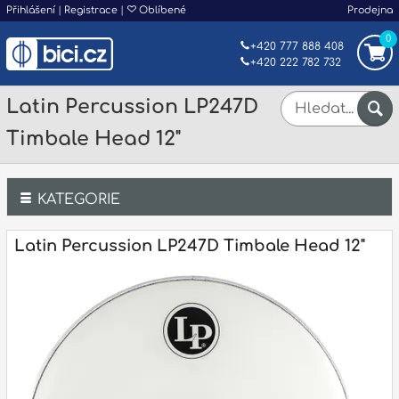
Přihlášení
|
Registrace
|
Oblíbené
Prodejna
0
+420 777 888 408
+420 222 782 732
Latin Percussion LP247D
Timbale Head 12"
KATEGORIE
Bicí
Latin Percussion LP247D Timbale Head 12"
Klávesy
Kytary a strunné nástroje
Dechy