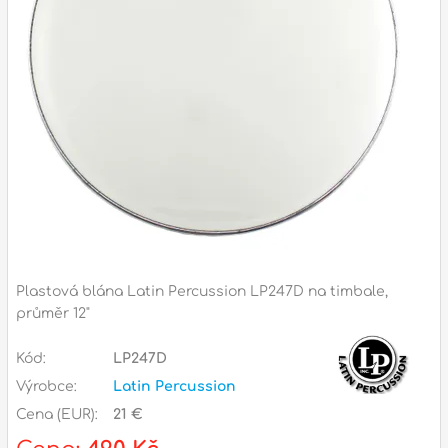
Příslušenství
Zvuk
Dárkové předměty
A
Noty a knihy
Pro děti
Služby
Ostatní
Plastová blána Latin Percussion LP247D na timbale,
průměr 12"
P
Naše prodejna
D
p
Kód:
LP247D
p
k
Výrobce:
Latin Percussion
S
Cena (EUR):
21 €
s
d