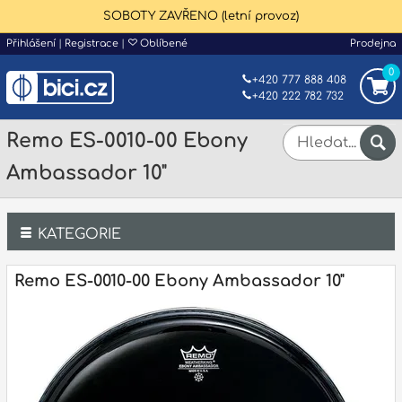
SOBOTY ZAVŘENO (letní provoz)
Přihlášení
|
Registrace
|
Oblíbené
Prodejna
0
+420 777 888 408
+420 222 782 732
Remo ES-0010-00 Ebony
Ambassador 10"
KATEGORIE
Bicí
Remo ES-0010-00 Ebony Ambassador 10"
Klávesy
Kytary a strunné nástroje
Dechy