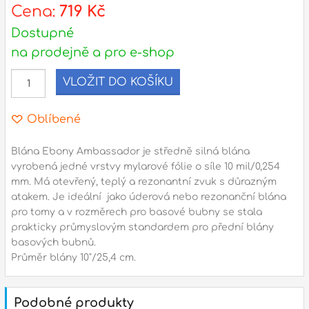
s
Cena:
719 Kč
d
Dostupné
na prodejně a pro e-shop
l
VLOŽIT DO KOŠÍKU
Adresa
n
Seifertova 69,
Oblíbené
B
Praha 3 - 130 00 (
mapa
)
z
gsm.: +420 777 888 408
Blána Ebony Ambassador je středně silná blána
vyrobená jedné vrstvy mylarové fólie o síle 10 mil/0,254
gsm.: +420 777 888 088
mm. Má otevřený, teplý a rezonantní zvuk s důrazným
R
tel.: +420 222 782 732
atakem. Je ideální jako úderová nebo rezonanční blána
email:
prodejna@bici.cz
pro tomy a v rozměrech pro basové bubny se stala
m
Otevírací doba
prakticky průmyslovým standardem pro přední blány
basových bubnů.
pondělí – pátek :
10:00 – 18:00
Průměr blány 10"/25,4 cm.
sobota :
ZAVŘENO
neděle :
ZAVŘENO
Podobné produkty