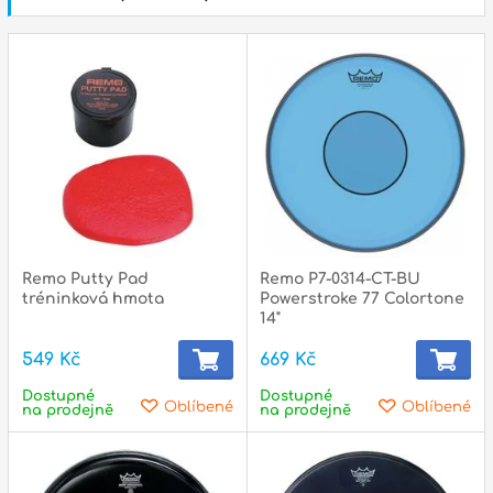
státní svátky :
ZAVŘENO
N
p
p
Remo Putty Pad
Remo P7-0314-CT-BU
tréninková hmota
Powerstroke 77 Colortone
14"
549 Kč
669 Kč
Dostupné
Dostupné
Oblíbené
Oblíbené
na prodejně
na prodejně