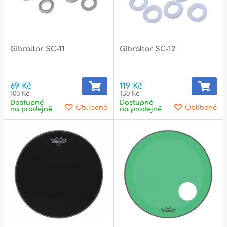
p
Gibraltar SC-11
Gibraltar SC-12
p
69 Kč
119 Kč
100 Kč
130 Kč
Dostupné
Dostupné
Oblíbené
Oblíbené
na prodejně
na prodejně