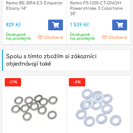
Remo BE-0014-ES Emperor
Remo P3-1320-CT-GNOH
Ebony 14"
Powerstroke 3 Colortone
20"
829 Kč
1 539 Kč
Dostupné
Dostupné
Oblíbené
Oblíbené
na prodejně
na prodejně
Spolu s tímto zbožím si zákazníci
objednávají také
-31%
-8%