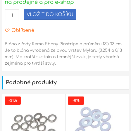
na prodejně a pro e-shop
l
VLOŽIT DO KOŠÍKU
Adresa
Oblíbené
n
Seifertova 69,
B
Praha 3 - 130 00 (
mapa
)
Blána z řady Remo Ebony Pinstripe o průměru 13"/33 cm.
z
Je to blána vyrobená ze dvou vrstev Mylaru (0,254 a 0,13
gsm.: +420 777 888 408
mm). Má kratší sustain a temnější zvuk, je tedy vhodná
gsm.: +420 777 888 088
zejména pro tvrdší styly.
R
tel.: +420 222 782 732
email:
prodejna@bici.cz
m
Podobné produkty
Otevírací doba
pondělí – pátek :
10:00 – 18:00
-31%
-8%
sobota :
ZAVŘENO
neděle :
ZAVŘENO
státní svátky :
ZAVŘENO
N