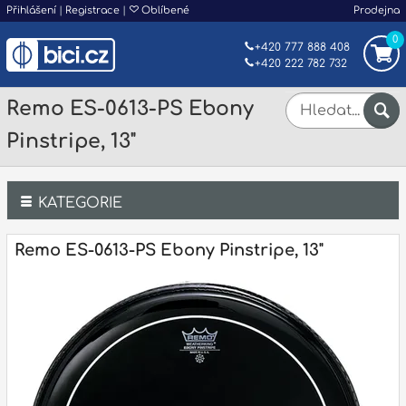
Přihlášení
|
Registrace
|
Oblíbené
Prodejna
0
+420 777 888 408
+420 222 782 732
Remo ES-0613-PS Ebony
Pinstripe, 13"
KATEGORIE
Bicí
Remo ES-0613-PS Ebony Pinstripe, 13"
Klávesy
Kytary a strunné nástroje
Dechy